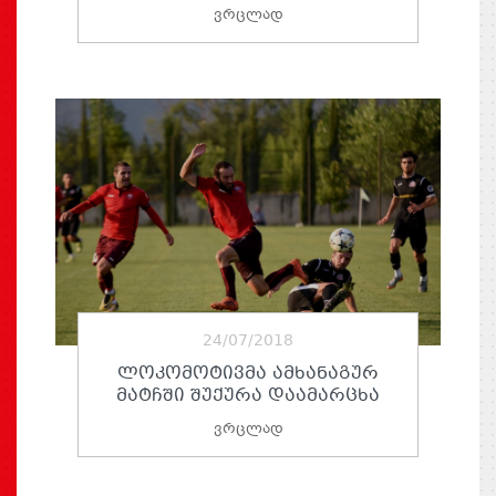
ვრცლად
24/07/2018
ᲚᲝᲙᲝᲛᲝᲢᲘᲕᲛᲐ ᲐᲛᲮᲐᲜᲐᲒᲣᲠ
ᲛᲐᲢᲩᲨᲘ ᲨᲣᲥᲣᲠᲐ ᲓᲐᲐᲛᲐᲠᲪᲮᲐ
ვრცლად