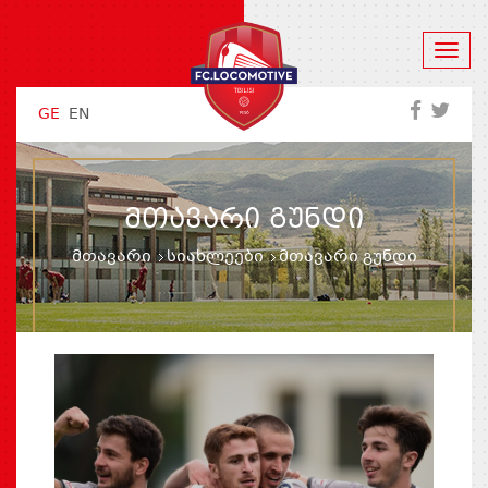
GE
EN
ᲛᲗᲐᲕᲐᲠᲘ ᲒᲣᲜᲓᲘ
მთავარი
სიახლეები
მთავარი გუნდი