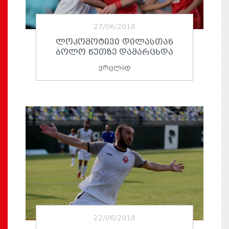
27/06/2018
ᲚᲝᲙᲝᲛᲝᲢᲘᲕᲘ ᲓᲘᲚᲐᲡᲗᲐᲜ
ᲑᲝᲚᲝ ᲬᲣᲗᲖᲔ ᲓᲐᲛᲐᲠᲪᲮᲓᲐ
ვრცლად
22/06/2018