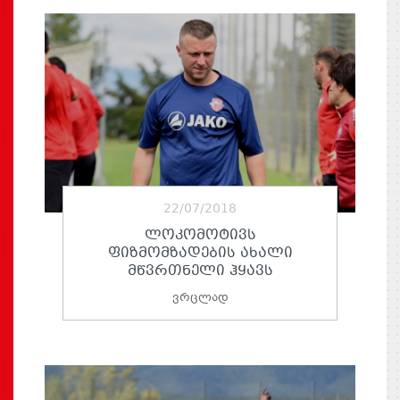
22/07/2018
ᲚᲝᲙᲝᲛᲝᲢᲘᲕᲡ
ᲤᲘᲖᲛᲝᲛᲖᲐᲓᲔᲑᲘᲡ ᲐᲮᲐᲚᲘ
ᲛᲬᲕᲠᲗᲜᲔᲚᲘ ᲰᲧᲐᲕᲡ
ვრცლად