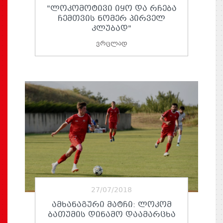
"ᲚᲝᲙᲝᲛᲝᲢᲘᲕᲘ ᲘᲧᲝ ᲓᲐ ᲠᲩᲔᲑᲐ
ᲩᲔᲛᲗᲕᲘᲡ ᲜᲝᲛᲔᲠ ᲞᲘᲠᲕᲔᲚ
ᲙᲚᲣᲑᲐᲓ"
ვრცლად
27/07/2018
ᲐᲛᲮᲐᲜᲐᲒᲣᲠᲘ ᲛᲐᲢᲩᲘ: ᲚᲝᲙᲝᲛ
ᲑᲐᲗᲣᲛᲘᲡ ᲓᲘᲜᲐᲛᲝ ᲓᲐᲐᲛᲐᲠᲪᲮᲐ