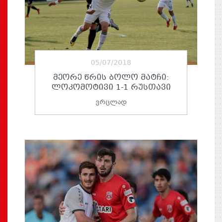
05/07/2018
ᲛᲔᲝᲠᲔ ᲬᲠᲘᲡ ᲑᲝᲚᲝ ᲛᲐᲢᲩᲘ:
ᲚᲝᲙᲝᲛᲝᲢᲘᲕᲘ 1-1 ᲠᲣᲡᲗᲐᲕᲘ
ვრცლად