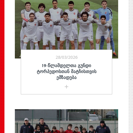
28/03/2026
19-ᲬᲚᲐᲛᲓᲔᲚᲗᲐ ᲒᲣᲜᲓᲘ
ᲢᲝᲠᲞᲔᲓᲝᲡᲗᲐᲜ ᲛᲐᲢᲩᲘᲡᲗᲕᲘᲡ
ᲔᲛᲖᲐᲓᲔᲑᲐ