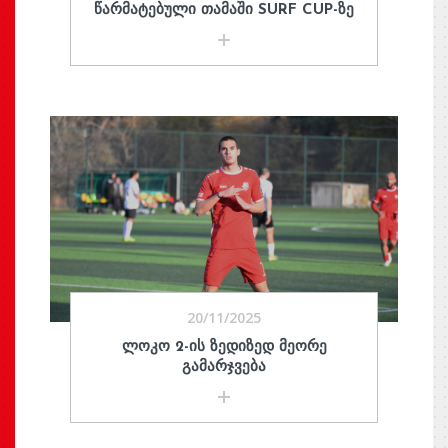
ᲬᲐᲠᲛᲐᲢᲔᲑᲣᲚᲘ ᲗᲐᲛᲐᲨᲘ SURF CUP-ᲖᲔ
20/11/2025
ᲚᲝᲙᲝ 2-ᲘᲡ ᲖᲔᲓᲘᲖᲔᲓ ᲛᲔᲝᲠᲔ
ᲒᲐᲛᲐᲠᲯᲕᲔᲑᲐ