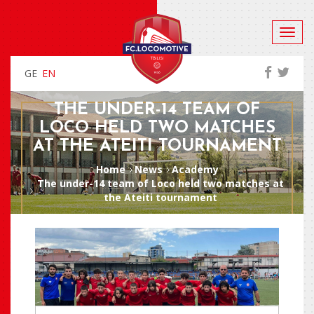
GE
EN
THE UNDER-14 TEAM OF
LOCO HELD TWO MATCHES
AT THE ATEITI TOURNAMENT
Home
News
Academy
The under-14 team of Loco held two matches at
the Ateiti tournament