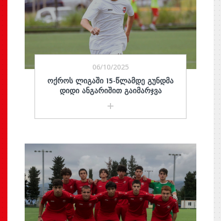
06/10/2025
ᲝᲥᲠᲝᲡ ᲚᲘᲒᲐᲨᲘ 15-ᲬᲚᲐᲛᲓᲔ ᲒᲣᲜᲓᲛᲐ
ᲓᲘᲓᲘ ᲐᲜᲒᲐᲠᲘᲨᲘᲗ ᲒᲐᲘᲛᲐᲠᲯᲕᲐ