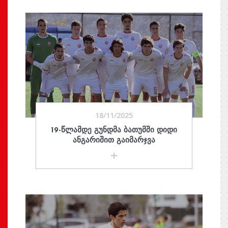
18/11/2025
19-ᲬᲚᲐᲛᲓᲔ ᲒᲣᲜᲓᲛᲐ ᲑᲐᲗᲣᲛᲨᲘ ᲓᲘᲓᲘ
ᲐᲜᲒᲐᲠᲘᲨᲘᲗ ᲒᲐᲘᲛᲐᲠᲯᲕᲐ