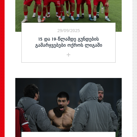
29/09/2025
15 ᲓᲐ 19-ᲬᲚᲐᲛᲓᲔ ᲒᲣᲜᲓᲔᲑᲘᲡ
ᲒᲐᲛᲐᲠᲯᲕᲔᲑᲔᲑᲘ ᲝᲥᲠᲝᲡ ᲚᲘᲒᲐᲨᲘ