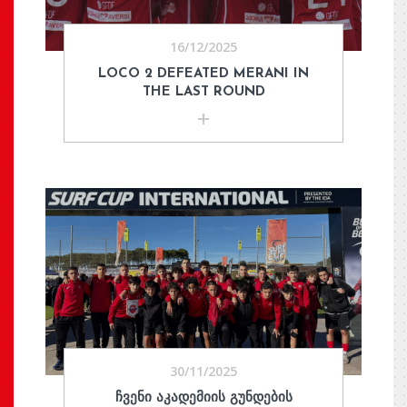
16/12/2025
LOCO 2 DEFEATED MERANI IN
THE LAST ROUND
30/11/2025
ᲩᲕᲔᲜᲘ ᲐᲙᲐᲓᲔᲛᲘᲘᲡ ᲒᲣᲜᲓᲔᲑᲘᲡ