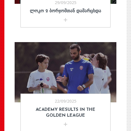
29/09/2025
ᲚᲝᲙᲝ 2 ᲑᲝᲠᲯᲝᲛᲗᲐᲜ ᲓᲐᲛᲐᲠᲪᲮᲓᲐ
22/09/2025
ACADEMY RESULTS IN THE
GOLDEN LEAGUE