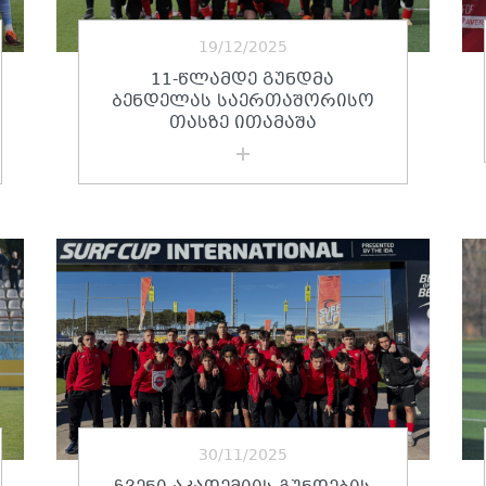
19/12/2025
11-ᲬᲚᲐᲛᲓᲔ ᲒᲣᲜᲓᲛᲐ
ᲑᲔᲜᲓᲔᲚᲐᲡ ᲡᲐᲔᲠᲗᲐᲨᲝᲠᲘᲡᲝ
ᲗᲐᲡᲖᲔ ᲘᲗᲐᲛᲐᲨᲐ
30/11/2025