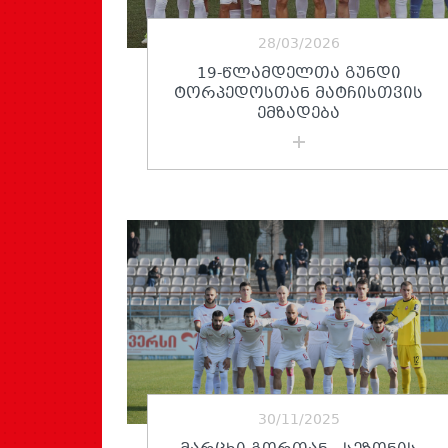
28/03/2026
19-ᲬᲚᲐᲛᲓᲔᲚᲗᲐ ᲒᲣᲜᲓᲘ
ᲢᲝᲠᲞᲔᲓᲝᲡᲗᲐᲜ ᲛᲐᲢᲩᲘᲡᲗᲕᲘᲡ
ᲔᲛᲖᲐᲓᲔᲑᲐ
30/11/2025