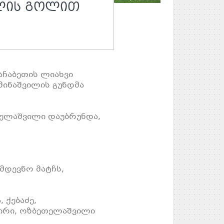
ᲘᲚᲘᲡ ᲒᲝᲚᲘᲗ
აჩაბეთის ლიახვი
 მინაშვილის გუნდმა
რძელაშვილი დაუბრუნდა,
ომდევნო მატჩს,
 ქებაძე,
კირი, ოზბეთელაშვილი