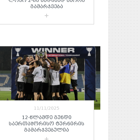
ᲚᲝᲙᲝ 2-ᲘᲡ ᲖᲔᲓᲘᲖᲔᲓ ᲛᲔᲝᲠᲔ
ᲒᲐᲛᲐᲠᲯᲕᲔᲑᲐ
11/11/2025
12-ᲬᲚᲐᲛᲓᲔ ᲒᲣᲜᲓᲘ
ᲡᲐᲔᲠᲗᲐᲨᲝᲠᲘᲡᲝ ᲢᲣᲠᲜᲘᲠᲘᲡ
ᲒᲐᲛᲐᲠᲯᲕᲔᲑᲣᲚᲘᲐ