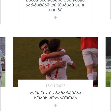
ᲩᲕᲔᲜᲘ ᲐᲙᲐᲓᲔᲛᲘᲘᲡ ᲒᲣᲜᲓᲔᲑᲘᲡ
ᲬᲐᲠᲛᲐᲢᲔᲑᲣᲚᲘ ᲗᲐᲛᲐᲨᲘ SURF
CUP-ᲖᲔ
13/11/2025
ᲚᲝᲙᲝ 2-ᲘᲡ ᲒᲐᲛᲐᲠᲯᲕᲔᲑᲐ
ᲮᲝᲑᲘᲡ ᲙᲝᲚᲮᲔᲗᲗᲐᲜ