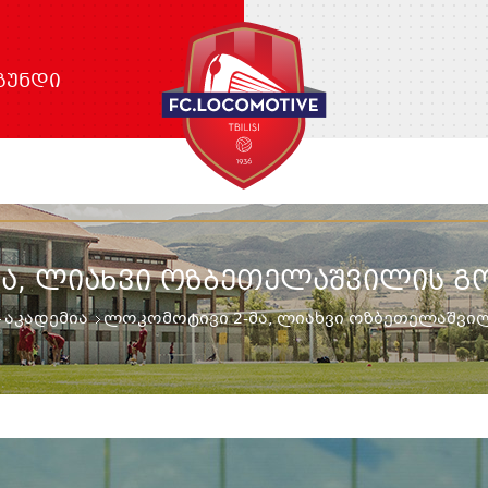
ᲒᲣᲜᲓᲘ
Ა, ᲚᲘᲐᲮᲕᲘ ᲝᲖᲑᲔᲗᲔᲚᲐᲨᲕᲘᲚᲘᲡ 
აკადემია
ლოკომოტივი 2-მა, ლიახვი ოზბეთელაშვ