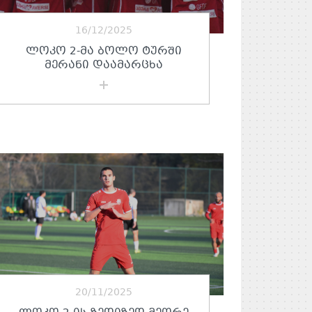
16/12/2025
ᲚᲝᲙᲝ 2-ᲛᲐ ᲑᲝᲚᲝ ᲢᲣᲠᲨᲘ
ᲛᲔᲠᲐᲜᲘ ᲓᲐᲐᲛᲐᲠᲪᲮᲐ
20/11/2025