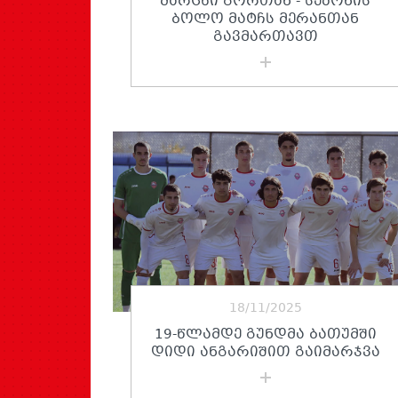
ᲛᲐᲠᲪᲮᲘ ᲒᲝᲠᲗᲐᲜ - ᲡᲔᲖᲝᲜᲘᲡ
ᲑᲝᲚᲝ ᲛᲐᲢᲩᲡ ᲛᲔᲠᲐᲜᲗᲐᲜ
ᲒᲐᲕᲛᲐᲠᲗᲐᲕᲗ
18/11/2025
19-ᲬᲚᲐᲛᲓᲔ ᲒᲣᲜᲓᲛᲐ ᲑᲐᲗᲣᲛᲨᲘ
ᲓᲘᲓᲘ ᲐᲜᲒᲐᲠᲘᲨᲘᲗ ᲒᲐᲘᲛᲐᲠᲯᲕᲐ