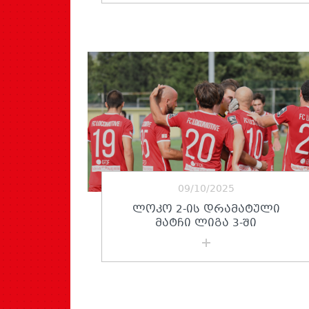
09/10/2025
ᲚᲝᲙᲝ 2-ᲘᲡ ᲓᲠᲐᲛᲐᲢᲣᲚᲘ
ᲛᲐᲢᲩᲘ ᲚᲘᲒᲐ 3-ᲨᲘ