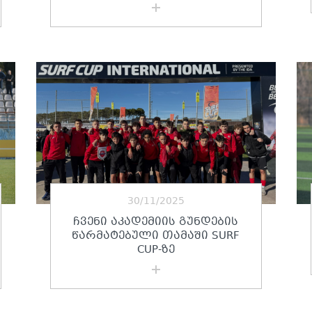
30/11/2025
ᲩᲕᲔᲜᲘ ᲐᲙᲐᲓᲔᲛᲘᲘᲡ ᲒᲣᲜᲓᲔᲑᲘᲡ
ᲬᲐᲠᲛᲐᲢᲔᲑᲣᲚᲘ ᲗᲐᲛᲐᲨᲘ SURF
CUP-ᲖᲔ