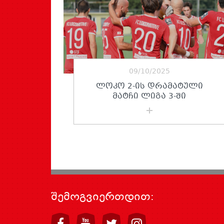
09/10/2025
ᲚᲝᲙᲝ 2-ᲘᲡ ᲓᲠᲐᲛᲐᲢᲣᲚᲘ
ᲛᲐᲢᲩᲘ ᲚᲘᲒᲐ 3-ᲨᲘ
შემოგვიერთდით: