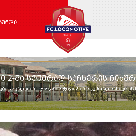
ᲒᲣᲜᲓᲘ
 2-ᲛᲐ ᲡᲢᲣᲛᲠᲐᲓ ᲡᲐᲩᲮᲔᲠᲘᲡ ᲩᲘᲮᲣᲠ
ები
აკადემია
ლოკომოტივი 2-მა სტუმრად საჩხერის