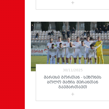
30/11/2025
ᲛᲐᲠᲪᲮᲘ ᲒᲝᲠᲗᲐᲜ - ᲡᲔᲖᲝᲜᲘᲡ
ᲑᲝᲚᲝ ᲛᲐᲢᲩᲡ ᲛᲔᲠᲐᲜᲗᲐᲜ
ᲒᲐᲕᲛᲐᲠᲗᲐᲕᲗ