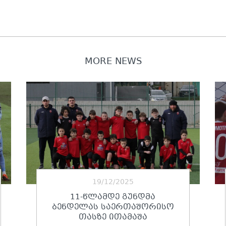
MORE NEWS
19/12/2025
11-ᲬᲚᲐᲛᲓᲔ ᲒᲣᲜᲓᲛᲐ
ᲑᲔᲜᲓᲔᲚᲐᲡ ᲡᲐᲔᲠᲗᲐᲨᲝᲠᲘᲡᲝ
ᲗᲐᲡᲖᲔ ᲘᲗᲐᲛᲐᲨᲐ