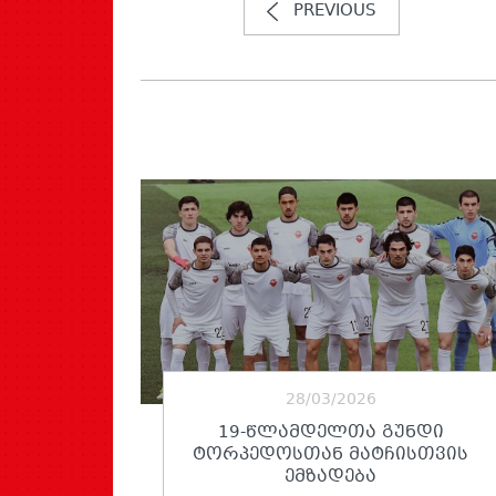
PREVIOUS
28/03/2026
19-ᲬᲚᲐᲛᲓᲔᲚᲗᲐ ᲒᲣᲜᲓᲘ
ᲢᲝᲠᲞᲔᲓᲝᲡᲗᲐᲜ ᲛᲐᲢᲩᲘᲡᲗᲕᲘᲡ
ᲔᲛᲖᲐᲓᲔᲑᲐ