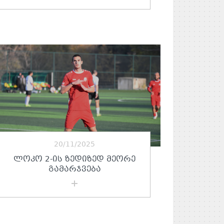
20/11/2025
ᲚᲝᲙᲝ 2-ᲘᲡ ᲖᲔᲓᲘᲖᲔᲓ ᲛᲔᲝᲠᲔ
ᲒᲐᲛᲐᲠᲯᲕᲔᲑᲐ