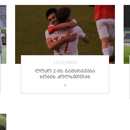
13/11/2025
ᲚᲝᲙᲝ 2-ᲘᲡ ᲒᲐᲛᲐᲠᲯᲕᲔᲑᲐ
ᲮᲝᲑᲘᲡ ᲙᲝᲚᲮᲔᲗᲗᲐᲜ