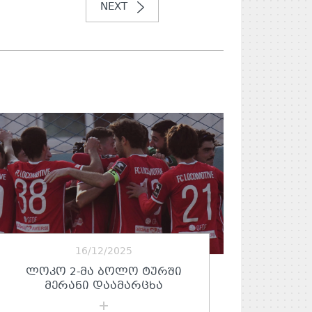
NEXT
16/12/2025
ᲚᲝᲙᲝ 2-ᲛᲐ ᲑᲝᲚᲝ ᲢᲣᲠᲨᲘ
ᲛᲔᲠᲐᲜᲘ ᲓᲐᲐᲛᲐᲠᲪᲮᲐ