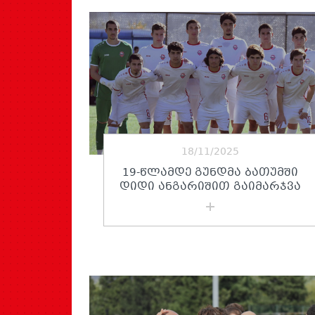
18/11/2025
19-ᲬᲚᲐᲛᲓᲔ ᲒᲣᲜᲓᲛᲐ ᲑᲐᲗᲣᲛᲨᲘ
ᲓᲘᲓᲘ ᲐᲜᲒᲐᲠᲘᲨᲘᲗ ᲒᲐᲘᲛᲐᲠᲯᲕᲐ