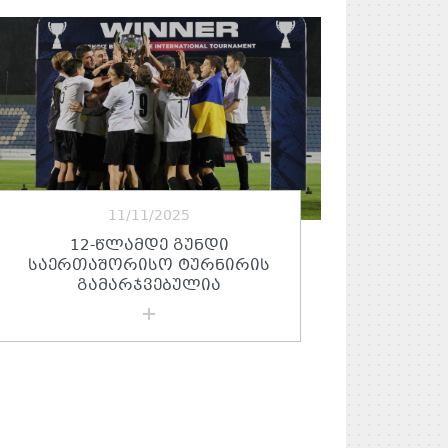
11/11/2025
12-ᲬᲚᲐᲛᲓᲔ ᲒᲣᲜᲓᲘ
ᲡᲐᲔᲠᲗᲐᲨᲝᲠᲘᲡᲝ ᲢᲣᲠᲜᲘᲠᲘᲡ
ᲒᲐᲛᲐᲠᲯᲕᲔᲑᲣᲚᲘᲐ