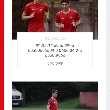
31/05/2025
ᲚᲝᲙᲝ ᲖᲐᲤᲮᲣᲚᲘᲡ
ᲨᲔᲡᲕᲔᲜᲔᲑᲐᲛᲓᲔ ᲘᲑᲔᲠᲘᲐ 2-Ს
ᲨᲔᲮᲕᲓᲔᲑᲐ
ვრცლად