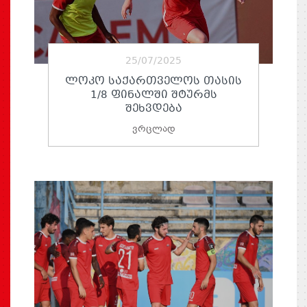
25/07/2025
ᲚᲝᲙᲝ ᲡᲐᲥᲐᲠᲗᲕᲔᲚᲝᲡ ᲗᲐᲡᲘᲡ
1/8 ᲤᲘᲜᲐᲚᲨᲘ ᲨᲢᲣᲠᲛᲡ
ᲨᲔᲮᲕᲓᲔᲑᲐ
ვრცლად