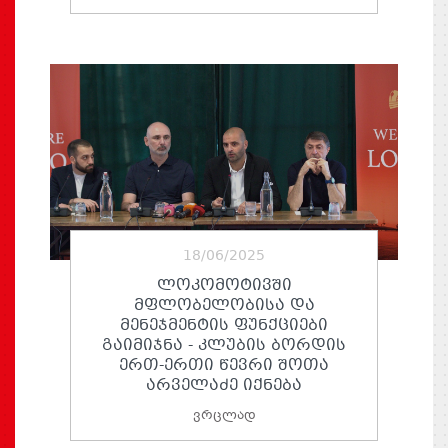
18/06/2025
ᲚᲝᲙᲝᲛᲝᲢᲘᲕᲨᲘ
ᲛᲤᲚᲝᲑᲔᲚᲝᲑᲘᲡᲐ ᲓᲐ
ᲛᲔᲜᲔᲯᲛᲔᲜᲢᲘᲡ ᲤᲣᲜᲥᲪᲘᲔᲑᲘ
ᲒᲐᲘᲛᲘᲯᲜᲐ - ᲙᲚᲣᲑᲘᲡ ᲑᲝᲠᲓᲘᲡ
ᲔᲠᲗ-ᲔᲠᲗᲘ ᲬᲔᲕᲠᲘ ᲨᲝᲗᲐ
ᲐᲠᲕᲔᲚᲐᲫᲔ ᲘᲥᲜᲔᲑᲐ
ვრცლად