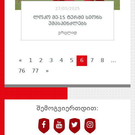
27/05/2025
ᲚᲝᲙᲝ ᲛᲔ-15 ᲢᲣᲠᲨᲘ ᲡᲘᲝᲜᲡ
ᲣᲛᲐᲡᲞᲘᲜᲫᲚᲔᲑᲡ
ვრცლად
«
1
2
3
4
5
6
7
8
...
76
77
»
შემოგვიერთდით: