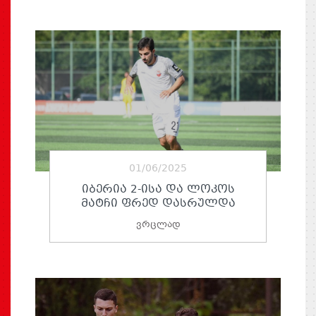
01/06/2025
ᲘᲑᲔᲠᲘᲐ 2-ᲘᲡᲐ ᲓᲐ ᲚᲝᲙᲝᲡ
ᲛᲐᲢᲩᲘ ᲤᲠᲔᲓ ᲓᲐᲡᲠᲣᲚᲓᲐ
ვრცლად