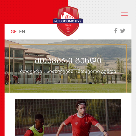
GE
EN
ᲛᲗᲐᲕᲐᲠᲘ ᲒᲣᲜᲓᲘ
მთავარი
სიახლეები
მთავარი გუნდი