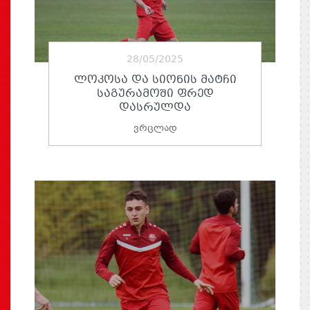
28/05/2025
ᲚᲝᲙᲝᲡᲐ ᲓᲐ ᲡᲘᲝᲜᲘᲡ ᲛᲐᲢᲩᲘ
ᲡᲐᲒᲣᲠᲐᲛᲝᲨᲘ ᲤᲠᲔᲓ
ᲓᲐᲡᲠᲣᲚᲓᲐ
ვრცლად