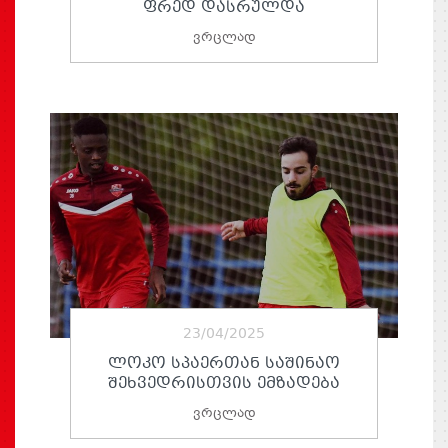
ᲤᲠᲔᲓ ᲓᲐᲡᲠᲣᲚᲓᲐ
ვრცლად
23/04/2025
ᲚᲝᲙᲝ ᲡᲞᲐᲔᲠᲗᲐᲜ ᲡᲐᲨᲘᲜᲐᲝ
ᲨᲔᲮᲕᲔᲓᲠᲘᲡᲗᲕᲘᲡ ᲔᲛᲖᲐᲓᲔᲑᲐ
ვრცლად