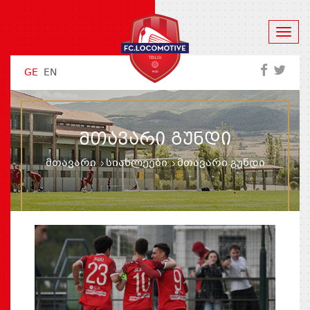
GE
EN
ᲛᲗᲐᲕᲐᲠᲘ ᲒᲣᲜᲓᲘ
მთავარი
სიახლეები
მთავარი გუნდი