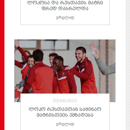
ᲚᲝᲙᲝᲡᲐ ᲓᲐ ᲠᲣᲡᲗᲐᲕᲘᲡ ᲛᲐᲢᲩᲘ
ᲤᲠᲔᲓ ᲓᲐᲡᲠᲣᲚᲓᲐ
ვრცლად
05/04/2025
ᲚᲝᲙᲝ ᲠᲣᲡᲗᲐᲕᲗᲐᲜ ᲡᲐᲨᲘᲜᲐᲝ
ᲛᲐᲢᲩᲘᲡᲗᲕᲘᲡ ᲔᲛᲖᲐᲓᲔᲑᲐ
ვრცლად