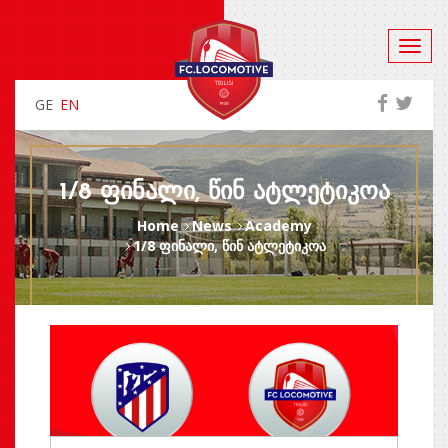
GE
EN
1/8 ᲤᲘᲜᲐᲚᲘ, ᲬᲘᲜ ᲐᲢᲚᲔᲢᲘᲙᲝᲐ
Home
News
Academy
1/8 ფინალი, წინ ატლეტიკოა