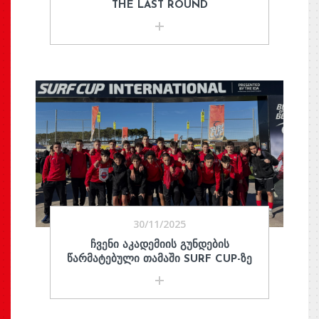
THE LAST ROUND
30/11/2025
ᲩᲕᲔᲜᲘ ᲐᲙᲐᲓᲔᲛᲘᲘᲡ ᲒᲣᲜᲓᲔᲑᲘᲡ
ᲬᲐᲠᲛᲐᲢᲔᲑᲣᲚᲘ ᲗᲐᲛᲐᲨᲘ SURF CUP-ᲖᲔ