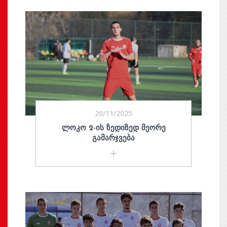
20/11/2025
ᲚᲝᲙᲝ 2-ᲘᲡ ᲖᲔᲓᲘᲖᲔᲓ ᲛᲔᲝᲠᲔ
ᲒᲐᲛᲐᲠᲯᲕᲔᲑᲐ