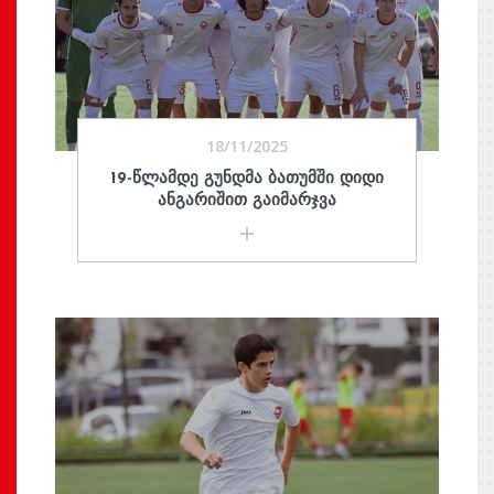
18/11/2025
19-ᲬᲚᲐᲛᲓᲔ ᲒᲣᲜᲓᲛᲐ ᲑᲐᲗᲣᲛᲨᲘ ᲓᲘᲓᲘ
ᲐᲜᲒᲐᲠᲘᲨᲘᲗ ᲒᲐᲘᲛᲐᲠᲯᲕᲐ