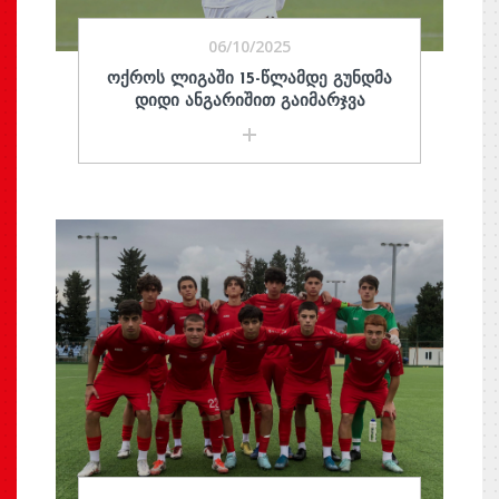
06/10/2025
ᲝᲥᲠᲝᲡ ᲚᲘᲒᲐᲨᲘ 15-ᲬᲚᲐᲛᲓᲔ ᲒᲣᲜᲓᲛᲐ
ᲓᲘᲓᲘ ᲐᲜᲒᲐᲠᲘᲨᲘᲗ ᲒᲐᲘᲛᲐᲠᲯᲕᲐ