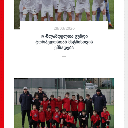
28/03/2026
19-ᲬᲚᲐᲛᲓᲔᲚᲗᲐ ᲒᲣᲜᲓᲘ
ᲢᲝᲠᲞᲔᲓᲝᲡᲗᲐᲜ ᲛᲐᲢᲩᲘᲡᲗᲕᲘᲡ
ᲔᲛᲖᲐᲓᲔᲑᲐ