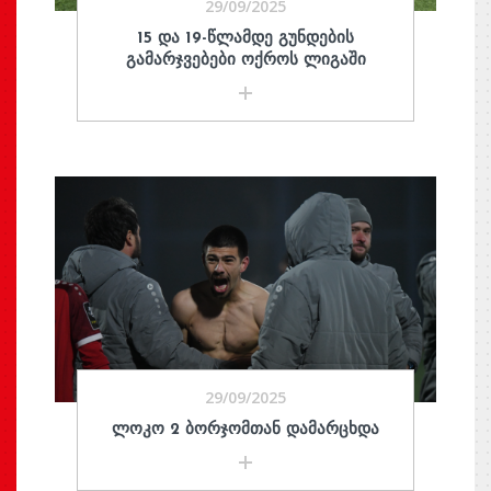
29/09/2025
15 ᲓᲐ 19-ᲬᲚᲐᲛᲓᲔ ᲒᲣᲜᲓᲔᲑᲘᲡ
ᲒᲐᲛᲐᲠᲯᲕᲔᲑᲔᲑᲘ ᲝᲥᲠᲝᲡ ᲚᲘᲒᲐᲨᲘ
29/09/2025
ᲚᲝᲙᲝ 2 ᲑᲝᲠᲯᲝᲛᲗᲐᲜ ᲓᲐᲛᲐᲠᲪᲮᲓᲐ