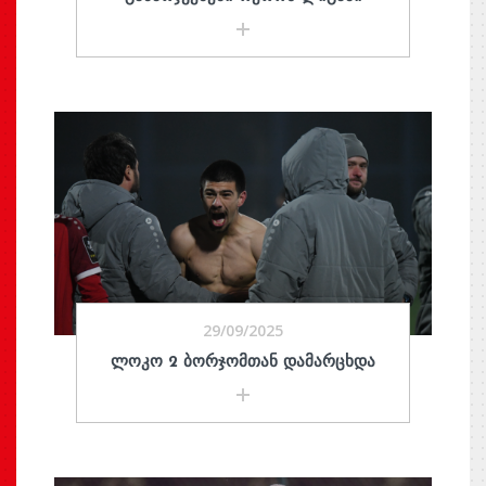
29/09/2025
ᲚᲝᲙᲝ 2 ᲑᲝᲠᲯᲝᲛᲗᲐᲜ ᲓᲐᲛᲐᲠᲪᲮᲓᲐ