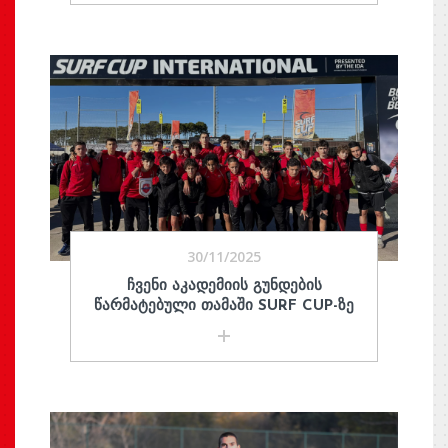
30/11/2025
ᲩᲕᲔᲜᲘ ᲐᲙᲐᲓᲔᲛᲘᲘᲡ ᲒᲣᲜᲓᲔᲑᲘᲡ
ᲬᲐᲠᲛᲐᲢᲔᲑᲣᲚᲘ ᲗᲐᲛᲐᲨᲘ SURF CUP-ᲖᲔ