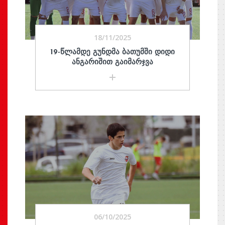
18/11/2025
19-ᲬᲚᲐᲛᲓᲔ ᲒᲣᲜᲓᲛᲐ ᲑᲐᲗᲣᲛᲨᲘ ᲓᲘᲓᲘ
ᲐᲜᲒᲐᲠᲘᲨᲘᲗ ᲒᲐᲘᲛᲐᲠᲯᲕᲐ
06/10/2025