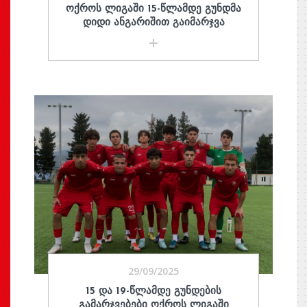
ᲝᲥᲠᲝᲡ ᲚᲘᲒᲐᲨᲘ 15-ᲬᲚᲐᲛᲓᲔ ᲒᲣᲜᲓᲛᲐ
ᲓᲘᲓᲘ ᲐᲜᲒᲐᲠᲘᲨᲘᲗ ᲒᲐᲘᲛᲐᲠᲯᲕᲐ
29/09/2025
15 ᲓᲐ 19-ᲬᲚᲐᲛᲓᲔ ᲒᲣᲜᲓᲔᲑᲘᲡ
ᲒᲐᲛᲐᲠᲯᲕᲔᲑᲔᲑᲘ ᲝᲥᲠᲝᲡ ᲚᲘᲒᲐᲨᲘ