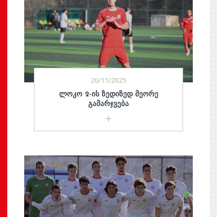
20/11/2025
ᲚᲝᲙᲝ 2-ᲘᲡ ᲖᲔᲓᲘᲖᲔᲓ ᲛᲔᲝᲠᲔ
ᲒᲐᲛᲐᲠᲯᲕᲔᲑᲐ