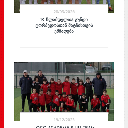
28/03/2026
19-ᲬᲚᲐᲛᲓᲔᲚᲗᲐ ᲒᲣᲜᲓᲘ
ᲢᲝᲠᲞᲔᲓᲝᲡᲗᲐᲜ ᲛᲐᲢᲩᲘᲡᲗᲕᲘᲡ
ᲔᲛᲖᲐᲓᲔᲑᲐ
19/12/2025