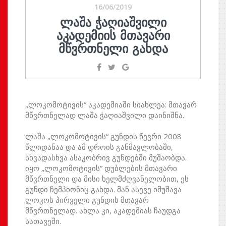
16/06/2019
ᲚᲐᲨᲐ ᲭᲐᲦᲘᲐᲨᲕᲘᲚᲘ
ᲐᲙᲐᲓᲔᲛᲘᲘᲡ ᲛᲗᲐᲕᲐᲠᲘ
ᲛᲬᲕᲠᲗᲜᲔᲚᲘ ᲒᲐᲮᲓᲐ
„ლოკომოტივის“ აკადემიაში სიახლეა: მთავარ
მწვრთნელად ლაშა ჭაღიაშვილი დაინიშნა.
ლაშა „ლოკომოტივის“ გუნდის წევრი 2008
წლიდანაა და ამ დროის განმავლობაში,
სხვადასხვა ასაკობრივ გუნდებში მუშაობდა.
იყო „ლოკომოტივის“ დუბლების მთავარი
მწვრთნელი და მისი ხელმძღვანელობით, ეს
გუნდი ჩემპიონიც გახდა. მან ასევე იმუშავა
ლოკოს პირველი გუნდის მთავარ
მწვრთნელად. ახლა კი, აკადემიას ჩაუდგა
სათავეში.