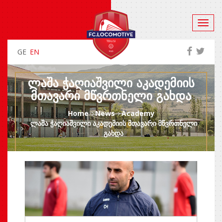
GE
EN
ᲚᲐᲨᲐ ᲭᲐᲦᲘᲐᲨᲕᲘᲚᲘ ᲐᲙᲐᲓᲔᲛᲘᲘᲡ
ᲛᲗᲐᲕᲐᲠᲘ ᲛᲬᲕᲠᲗᲜᲔᲚᲘ ᲒᲐᲮᲓᲐ
Home
News
Academy
ლაშა ჭაღიაშვილი აკადემიის მთავარი მწვრთნელი
გახდა