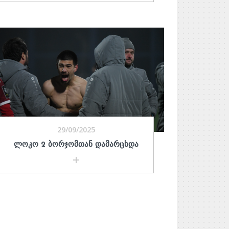
29/09/2025
ᲚᲝᲙᲝ 2 ᲑᲝᲠᲯᲝᲛᲗᲐᲜ ᲓᲐᲛᲐᲠᲪᲮᲓᲐ