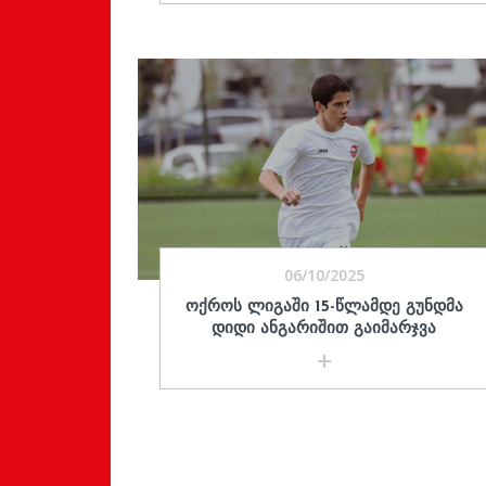
06/10/2025
ᲝᲥᲠᲝᲡ ᲚᲘᲒᲐᲨᲘ 15-ᲬᲚᲐᲛᲓᲔ ᲒᲣᲜᲓᲛᲐ
ᲓᲘᲓᲘ ᲐᲜᲒᲐᲠᲘᲨᲘᲗ ᲒᲐᲘᲛᲐᲠᲯᲕᲐ