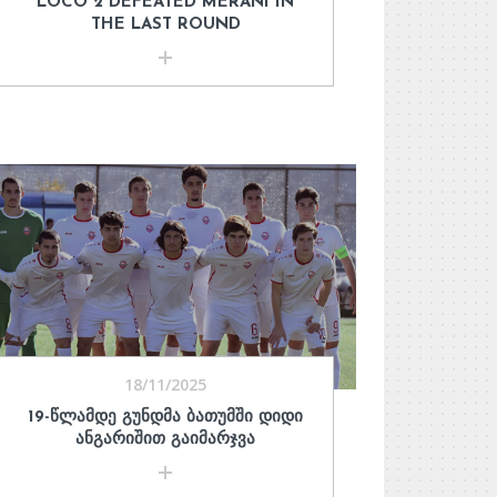
LOCO 2 DEFEATED MERANI IN
THE LAST ROUND
18/11/2025
19-ᲬᲚᲐᲛᲓᲔ ᲒᲣᲜᲓᲛᲐ ᲑᲐᲗᲣᲛᲨᲘ ᲓᲘᲓᲘ
ᲐᲜᲒᲐᲠᲘᲨᲘᲗ ᲒᲐᲘᲛᲐᲠᲯᲕᲐ