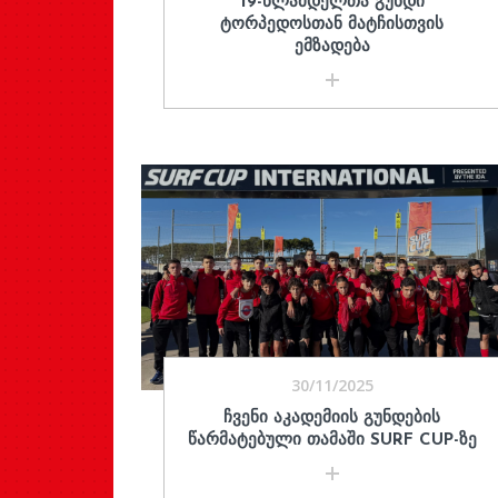
19-ᲬᲚᲐᲛᲓᲔᲚᲗᲐ ᲒᲣᲜᲓᲘ
ᲢᲝᲠᲞᲔᲓᲝᲡᲗᲐᲜ ᲛᲐᲢᲩᲘᲡᲗᲕᲘᲡ
ᲔᲛᲖᲐᲓᲔᲑᲐ
30/11/2025
ᲩᲕᲔᲜᲘ ᲐᲙᲐᲓᲔᲛᲘᲘᲡ ᲒᲣᲜᲓᲔᲑᲘᲡ
ᲬᲐᲠᲛᲐᲢᲔᲑᲣᲚᲘ ᲗᲐᲛᲐᲨᲘ SURF CUP-ᲖᲔ