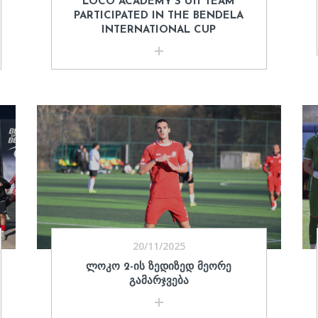
LOCO ACADEMY'S U11 TEAM
PARTICIPATED IN THE BENDELA
INTERNATIONAL CUP
20/11/2025
ᲚᲝᲙᲝ 2-ᲘᲡ ᲖᲔᲓᲘᲖᲔᲓ ᲛᲔᲝᲠᲔ
ᲒᲐᲛᲐᲠᲯᲕᲔᲑᲐ