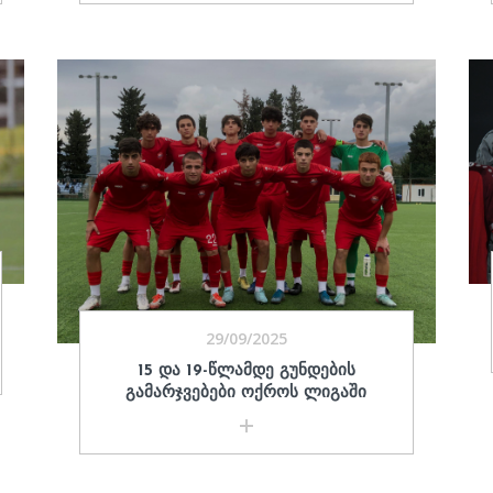
29/09/2025
15 ᲓᲐ 19-ᲬᲚᲐᲛᲓᲔ ᲒᲣᲜᲓᲔᲑᲘᲡ
ᲒᲐᲛᲐᲠᲯᲕᲔᲑᲔᲑᲘ ᲝᲥᲠᲝᲡ ᲚᲘᲒᲐᲨᲘ