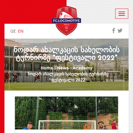
GE
EN
ᲜᲝᲓᲐᲠ ᲐᲮᲐᲚᲙᲐᲪᲘᲡ ᲡᲐᲮᲔᲚᲝᲑᲘᲡ
ᲢᲣᲠᲜᲘᲠᲖᲔ "ᲤᲔᲡᲢᲘᲕᲐᲚᲘ 2022"
Home
News
Academy
ნოდარ ახალკაცის სახელობის ტურნირზე
"ფესტივალი 2022"