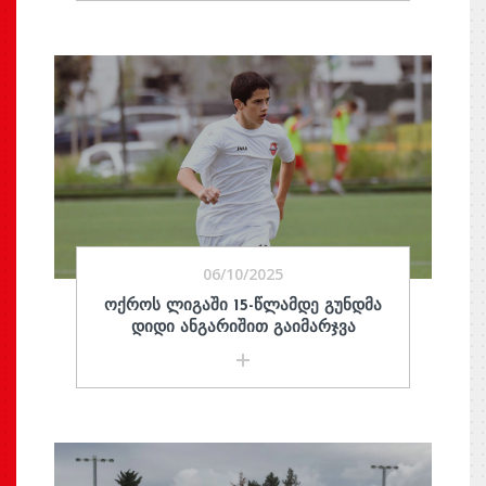
06/10/2025
ᲝᲥᲠᲝᲡ ᲚᲘᲒᲐᲨᲘ 15-ᲬᲚᲐᲛᲓᲔ ᲒᲣᲜᲓᲛᲐ
ᲓᲘᲓᲘ ᲐᲜᲒᲐᲠᲘᲨᲘᲗ ᲒᲐᲘᲛᲐᲠᲯᲕᲐ