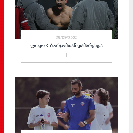
29/09/2025
ᲚᲝᲙᲝ 2 ᲑᲝᲠᲯᲝᲛᲗᲐᲜ ᲓᲐᲛᲐᲠᲪᲮᲓᲐ