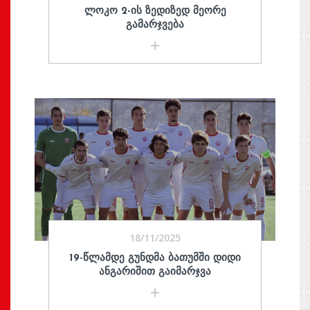
ᲚᲝᲙᲝ 2-ᲘᲡ ᲖᲔᲓᲘᲖᲔᲓ ᲛᲔᲝᲠᲔ
ᲒᲐᲛᲐᲠᲯᲕᲔᲑᲐ
18/11/2025
19-ᲬᲚᲐᲛᲓᲔ ᲒᲣᲜᲓᲛᲐ ᲑᲐᲗᲣᲛᲨᲘ ᲓᲘᲓᲘ
ᲐᲜᲒᲐᲠᲘᲨᲘᲗ ᲒᲐᲘᲛᲐᲠᲯᲕᲐ