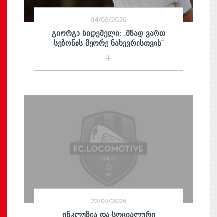
04/08/2026
ᲒᲘᲝᲠᲒᲘ ᲮᲘᲓᲔᲨᲔᲚᲘ: „ᲛᲖᲐᲓ ᲕᲐᲠᲗ
ᲡᲔᲖᲝᲜᲘᲡ ᲛᲔᲝᲠᲔ ᲜᲐᲮᲔᲕᲠᲘᲡᲗᲕᲘᲡ“
22/07/2026
ᲘᲜᲙᲚᲣᲖᲘᲐ ᲓᲐ ᲡᲝᲪᲘᲐᲚᲣᲠᲘ