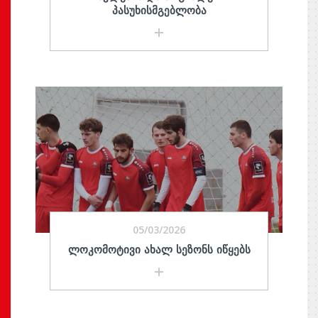
ᲞᲐᲡᲣᲮᲘᲡᲛᲒᲔᲑᲚᲝᲑᲐ
05/03/2026
ᲚᲝᲙᲝᲛᲝᲢᲘᲕᲘ ᲐᲮᲐᲚ ᲡᲔᲖᲝᲜᲡ ᲘᲬᲧᲔᲑᲡ