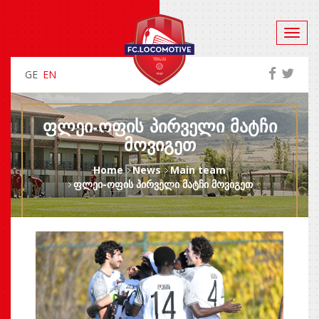
GE
EN
ᲤᲚᲔᲘ-ᲝᲤᲘᲡ ᲞᲘᲠᲕᲔᲚᲘ ᲛᲐᲢᲩᲘ
ᲛᲝᲕᲘᲒᲔᲗ
Home
News
Main team
ფლეი-ოფის პირველი მატჩი მოვიგეთ