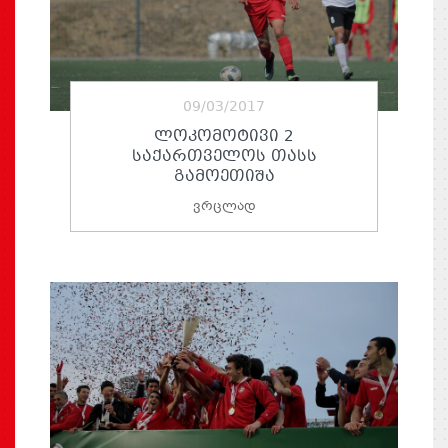
09/03/2017
ᲚᲝᲙᲝᲛᲝᲢᲘᲕᲘ 2
ᲡᲐᲥᲐᲠᲗᲕᲔᲚᲝᲡ ᲗᲐᲡᲡ
ᲒᲐᲛᲝᲔᲗᲘᲨᲐ
ვრცლად