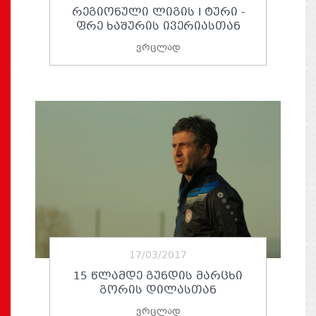
ᲠᲔᲒᲘᲝᲜᲣᲚᲘ ᲚᲘᲒᲘᲡ I ᲢᲣᲠᲘ -
ᲤᲠᲔ ᲮᲐᲨᲣᲠᲘᲡ ᲘᲕᲔᲠᲘᲐᲡᲗᲐᲜ
ვრცლად
17/03/2017
15 ᲬᲚᲐᲛᲓᲔ ᲒᲣᲜᲓᲘᲡ ᲛᲐᲠᲪᲮᲘ
ᲒᲝᲠᲘᲡ ᲓᲘᲚᲐᲡᲗᲐᲜ
ვრცლად