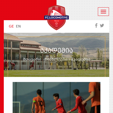
GE
EN
ᲐᲙᲐᲓᲔᲛᲘᲐ
მთავარი
სიახლეები
აკადემია