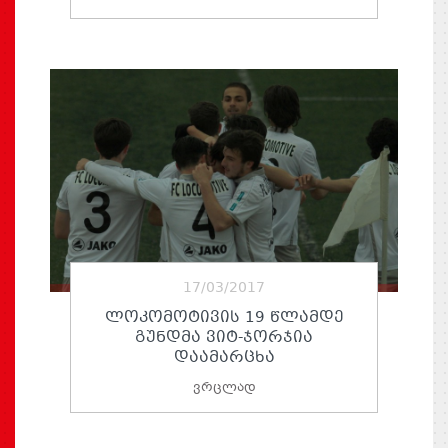
17/03/2017
ᲚᲝᲙᲝᲛᲝᲢᲘᲕᲘᲡ 19 ᲬᲚᲐᲛᲓᲔ
ᲒᲣᲜᲓᲛᲐ ᲕᲘᲢ-ᲯᲝᲠᲯᲘᲐ
ᲓᲐᲐᲛᲐᲠᲪᲮᲐ
ვრცლად