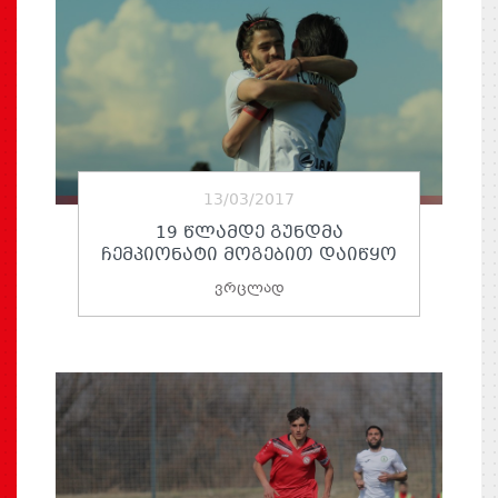
13/03/2017
19 ᲬᲚᲐᲛᲓᲔ ᲒᲣᲜᲓᲛᲐ
ᲩᲔᲛᲞᲘᲝᲜᲐᲢᲘ ᲛᲝᲒᲔᲑᲘᲗ ᲓᲐᲘᲬᲧᲝ
ვრცლად