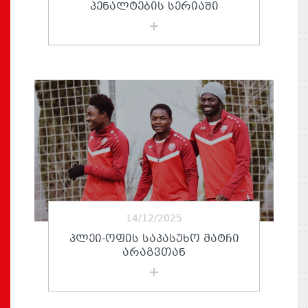
ᲞᲔᲜᲐᲚᲢᲔᲑᲘᲡ ᲡᲔᲠᲘᲐᲨᲘ
14/12/2025
ᲞᲚᲔᲘ-ᲝᲤᲘᲡ ᲡᲐᲞᲐᲡᲣᲮᲝ ᲛᲐᲢᲩᲘ
ᲐᲠᲐᲒᲕᲗᲐᲜ