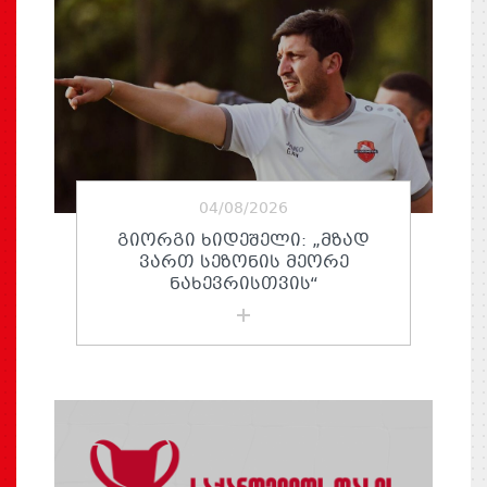
04/08/2026
ᲒᲘᲝᲠᲒᲘ ᲮᲘᲓᲔᲨᲔᲚᲘ: „ᲛᲖᲐᲓ
ᲕᲐᲠᲗ ᲡᲔᲖᲝᲜᲘᲡ ᲛᲔᲝᲠᲔ
ᲜᲐᲮᲔᲕᲠᲘᲡᲗᲕᲘᲡ“