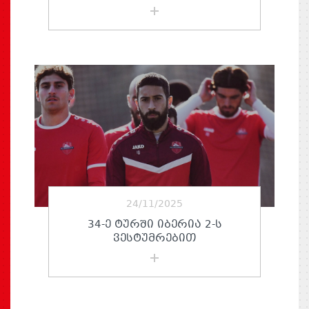
24/11/2025
34-Ე ᲢᲣᲠᲨᲘ ᲘᲑᲔᲠᲘᲐ 2-Ს
ᲕᲔᲡᲢᲣᲛᲠᲔᲑᲘᲗ