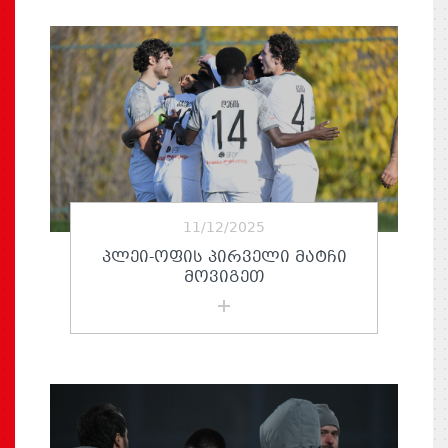
11/12/2025
ᲞᲚᲔᲘ-ᲝᲤᲘᲡ ᲞᲘᲠᲕᲔᲚᲘ ᲛᲐᲢᲩᲘ
ᲛᲝᲕᲘᲒᲔᲗ