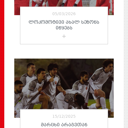
05/03/2026
ᲚᲝᲙᲝᲛᲝᲢᲘᲕᲘ ᲐᲮᲐᲚ ᲡᲔᲖᲝᲜᲡ
ᲘᲬᲧᲔᲑᲡ
15/12/2025
ᲛᲐᲠᲪᲮᲘ ᲐᲠᲐᲒᲕᲗᲐᲜ