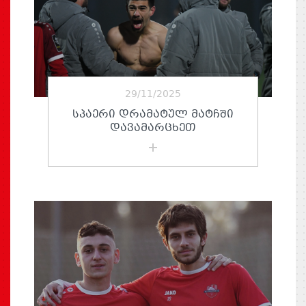
29/11/2025
ᲡᲞᲐᲔᲠᲘ ᲓᲠᲐᲛᲐᲢᲣᲚ ᲛᲐᲢᲩᲨᲘ
ᲓᲐᲕᲐᲛᲐᲠᲪᲮᲔᲗ