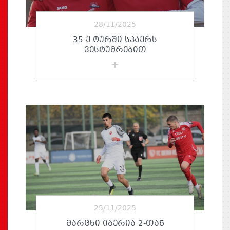
28/11/2025
35-Ე ᲢᲣᲠᲨᲘ ᲡᲞᲐᲔᲠᲡ
ᲕᲔᲡᲢᲣᲛᲠᲔᲑᲘᲗ
25/11/2025
ᲛᲐᲠᲪᲮᲘ ᲘᲑᲔᲠᲘᲐ 2-ᲗᲐᲜ