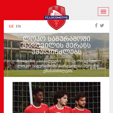
GE
EN
ᲚᲝᲙᲝ ᲡᲐᲒᲣᲠᲐᲛᲝᲨᲘ
ᲛᲐᲠᲢᲕᲘᲚᲘᲡ ᲛᲔᲠᲐᲜᲡ
ᲣᲛᲐᲡᲞᲘᲜᲫᲚᲔᲑᲡ
მთავარი
სიახლეები
მთავარი გუნდი
ლოკო საგურამოში მარტვილის მერანს
უმასპინძლებს