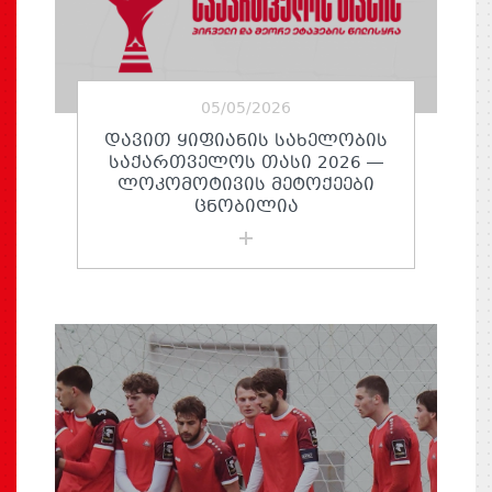
05/05/2026
ᲓᲐᲕᲘᲗ ᲧᲘᲤᲘᲐᲜᲘᲡ ᲡᲐᲮᲔᲚᲝᲑᲘᲡ
ᲡᲐᲥᲐᲠᲗᲕᲔᲚᲝᲡ ᲗᲐᲡᲘ 2026 —
ᲚᲝᲙᲝᲛᲝᲢᲘᲕᲘᲡ ᲛᲔᲢᲝᲥᲔᲔᲑᲘ
ᲪᲜᲝᲑᲘᲚᲘᲐ