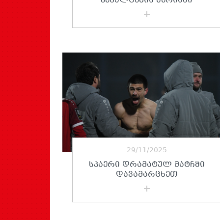
ᲞᲔᲜᲐᲚᲢᲔᲑᲘᲡ ᲡᲔᲠᲘᲐᲨᲘ
29/11/2025
ᲡᲞᲐᲔᲠᲘ ᲓᲠᲐᲛᲐᲢᲣᲚ ᲛᲐᲢᲩᲨᲘ
ᲓᲐᲕᲐᲛᲐᲠᲪᲮᲔᲗ