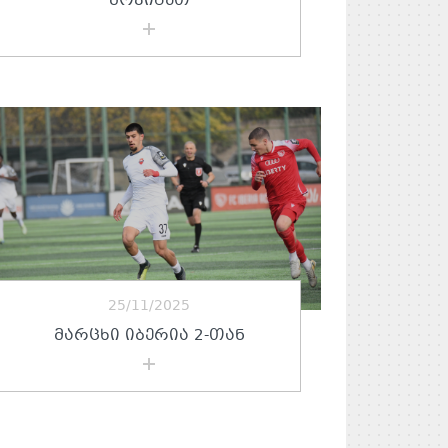
ᲛᲝᲕᲘᲒᲔᲗ
25/11/2025
ᲛᲐᲠᲪᲮᲘ ᲘᲑᲔᲠᲘᲐ 2-ᲗᲐᲜ