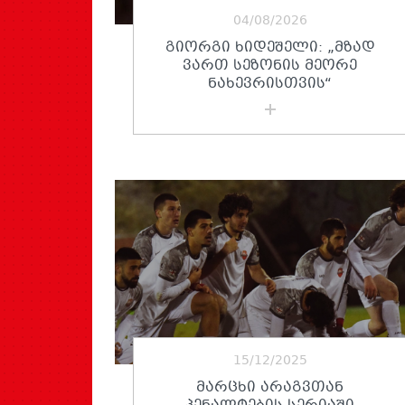
04/08/2026
ᲒᲘᲝᲠᲒᲘ ᲮᲘᲓᲔᲨᲔᲚᲘ: „ᲛᲖᲐᲓ
ᲕᲐᲠᲗ ᲡᲔᲖᲝᲜᲘᲡ ᲛᲔᲝᲠᲔ
ᲜᲐᲮᲔᲕᲠᲘᲡᲗᲕᲘᲡ“
15/12/2025
ᲛᲐᲠᲪᲮᲘ ᲐᲠᲐᲒᲕᲗᲐᲜ