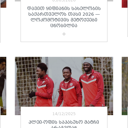
05/05/2026
ᲓᲐᲕᲘᲗ ᲧᲘᲤᲘᲐᲜᲘᲡ ᲡᲐᲮᲔᲚᲝᲑᲘᲡ
ᲡᲐᲥᲐᲠᲗᲕᲔᲚᲝᲡ ᲗᲐᲡᲘ 2026 —
ᲚᲝᲙᲝᲛᲝᲢᲘᲕᲘᲡ ᲛᲔᲢᲝᲥᲔᲔᲑᲘ
ᲪᲜᲝᲑᲘᲚᲘᲐ
14/12/2025
ᲞᲚᲔᲘ-ᲝᲤᲘᲡ ᲡᲐᲞᲐᲡᲣᲮᲝ ᲛᲐᲢᲩᲘ