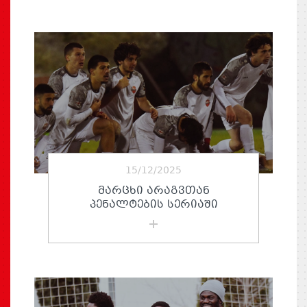
15/12/2025
ᲛᲐᲠᲪᲮᲘ ᲐᲠᲐᲒᲕᲗᲐᲜ
ᲞᲔᲜᲐᲚᲢᲔᲑᲘᲡ ᲡᲔᲠᲘᲐᲨᲘ