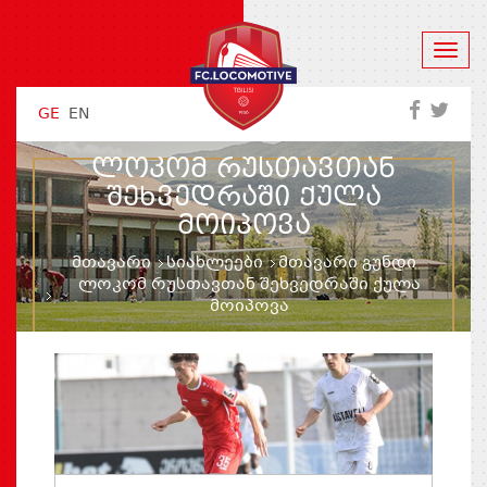
GE
EN
ᲚᲝᲙᲝᲛ ᲠᲣᲡᲗᲐᲕᲗᲐᲜ
ᲨᲔᲮᲕᲔᲓᲠᲐᲨᲘ ᲥᲣᲚᲐ
ᲛᲝᲘᲞᲝᲕᲐ
მთავარი
სიახლეები
მთავარი გუნდი
ლოკომ რუსთავთან შეხვედრაში ქულა
მოიპოვა