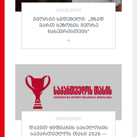
04/08/2026
ᲒᲘᲝᲠᲒᲘ ᲮᲘᲓᲔᲨᲔᲚᲘ: „ᲛᲖᲐᲓ
ᲕᲐᲠᲗ ᲡᲔᲖᲝᲜᲘᲡ ᲛᲔᲝᲠᲔ
ᲜᲐᲮᲔᲕᲠᲘᲡᲗᲕᲘᲡ“
05/05/2026
ᲓᲐᲕᲘᲗ ᲧᲘᲤᲘᲐᲜᲘᲡ ᲡᲐᲮᲔᲚᲝᲑᲘᲡ
ᲡᲐᲥᲐᲠᲗᲕᲔᲚᲝᲡ ᲗᲐᲡᲘ 2026 —