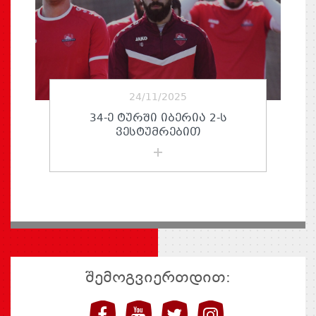
24/11/2025
34-Ე ᲢᲣᲠᲨᲘ ᲘᲑᲔᲠᲘᲐ 2-Ს
ᲕᲔᲡᲢᲣᲛᲠᲔᲑᲘᲗ
შემოგვიერთდით: