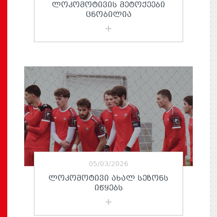
ᲚᲝᲙᲝᲛᲝᲢᲘᲕᲘᲡ ᲛᲔᲢᲝᲥᲔᲔᲑᲘ
ᲪᲜᲝᲑᲘᲚᲘᲐ
05/03/2026
ᲚᲝᲙᲝᲛᲝᲢᲘᲕᲘ ᲐᲮᲐᲚ ᲡᲔᲖᲝᲜᲡ
ᲘᲬᲧᲔᲑᲡ