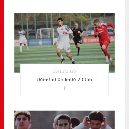
25/11/2025
ᲛᲐᲠᲪᲮᲘ ᲘᲑᲔᲠᲘᲐ 2-ᲗᲐᲜ