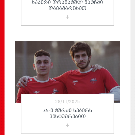
ᲡᲞᲐᲔᲠᲘ ᲓᲠᲐᲛᲐᲢᲣᲚ ᲛᲐᲢᲩᲨᲘ
ᲓᲐᲕᲐᲛᲐᲠᲪᲮᲔᲗ
28/11/2025
35-Ე ᲢᲣᲠᲨᲘ ᲡᲞᲐᲔᲠᲡ
ᲕᲔᲡᲢᲣᲛᲠᲔᲑᲘᲗ