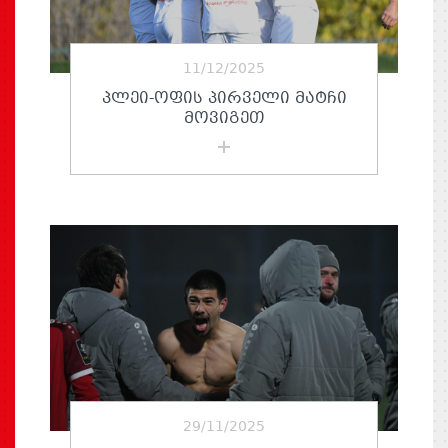
11/12/2025
ᲞᲚᲔᲘ-ᲝᲤᲘᲡ ᲞᲘᲠᲕᲔᲚᲘ ᲛᲐᲢᲩᲘ
ᲛᲝᲕᲘᲒᲔᲗ
29/11/2025