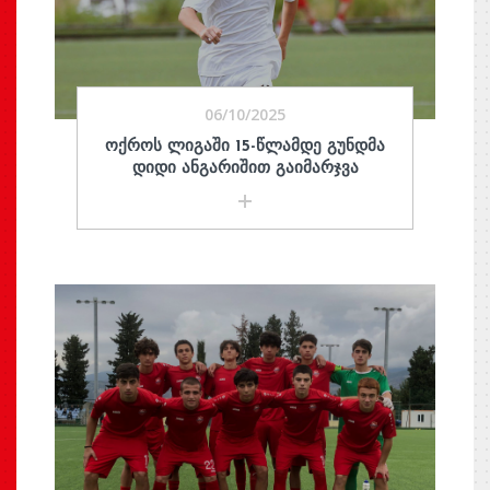
06/10/2025
ᲝᲥᲠᲝᲡ ᲚᲘᲒᲐᲨᲘ 15-ᲬᲚᲐᲛᲓᲔ ᲒᲣᲜᲓᲛᲐ
ᲓᲘᲓᲘ ᲐᲜᲒᲐᲠᲘᲨᲘᲗ ᲒᲐᲘᲛᲐᲠᲯᲕᲐ