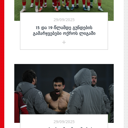
29/09/2025
15 ᲓᲐ 19-ᲬᲚᲐᲛᲓᲔ ᲒᲣᲜᲓᲔᲑᲘᲡ
ᲒᲐᲛᲐᲠᲯᲕᲔᲑᲔᲑᲘ ᲝᲥᲠᲝᲡ ᲚᲘᲒᲐᲨᲘ
29/09/2025