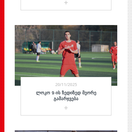
20/11/2025
ᲚᲝᲙᲝ 2-ᲘᲡ ᲖᲔᲓᲘᲖᲔᲓ ᲛᲔᲝᲠᲔ
ᲒᲐᲛᲐᲠᲯᲕᲔᲑᲐ