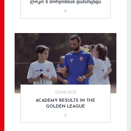
ᲚᲝᲙᲝ 2 ᲑᲝᲠᲯᲝᲛᲗᲐᲜ ᲓᲐᲛᲐᲠᲪᲮᲓᲐ
22/09/2025
ACADEMY RESULTS IN THE
GOLDEN LEAGUE