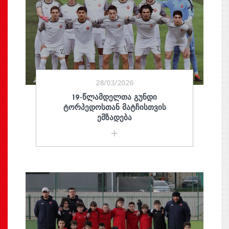
28/03/2026
19-ᲬᲚᲐᲛᲓᲔᲚᲗᲐ ᲒᲣᲜᲓᲘ
ᲢᲝᲠᲞᲔᲓᲝᲡᲗᲐᲜ ᲛᲐᲢᲩᲘᲡᲗᲕᲘᲡ
ᲔᲛᲖᲐᲓᲔᲑᲐ