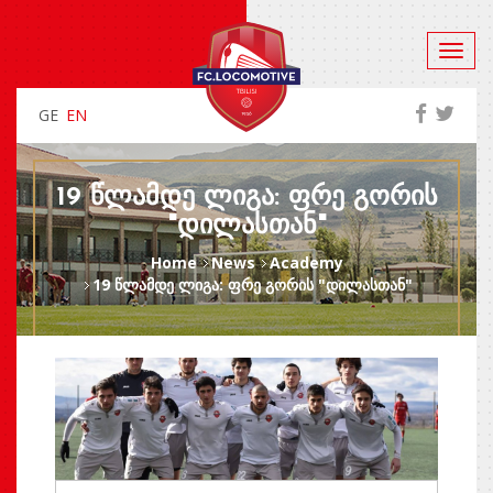
GE
EN
19 ᲬᲚᲐᲛᲓᲔ ᲚᲘᲒᲐ: ᲤᲠᲔ ᲒᲝᲠᲘᲡ
"ᲓᲘᲚᲐᲡᲗᲐᲜ"
Home
News
Academy
19 წლამდე ლიგა: ფრე გორის "დილასთან"