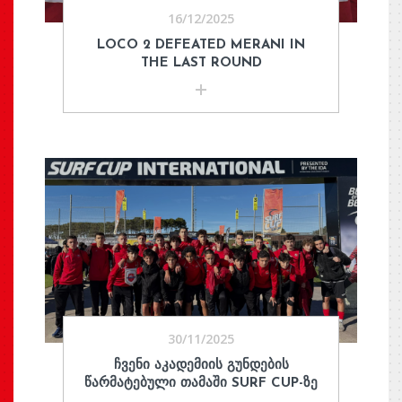
16/12/2025
LOCO 2 DEFEATED MERANI IN
THE LAST ROUND
30/11/2025
ᲩᲕᲔᲜᲘ ᲐᲙᲐᲓᲔᲛᲘᲘᲡ ᲒᲣᲜᲓᲔᲑᲘᲡ
ᲬᲐᲠᲛᲐᲢᲔᲑᲣᲚᲘ ᲗᲐᲛᲐᲨᲘ SURF CUP-ᲖᲔ