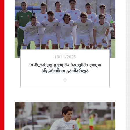
18/11/2025
19-ᲬᲚᲐᲛᲓᲔ ᲒᲣᲜᲓᲛᲐ ᲑᲐᲗᲣᲛᲨᲘ ᲓᲘᲓᲘ
ᲐᲜᲒᲐᲠᲘᲨᲘᲗ ᲒᲐᲘᲛᲐᲠᲯᲕᲐ