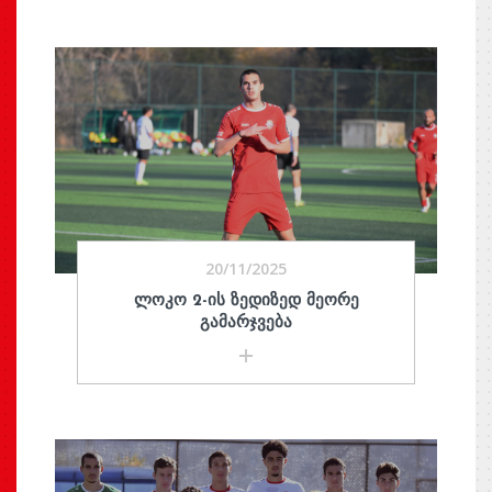
20/11/2025
ᲚᲝᲙᲝ 2-ᲘᲡ ᲖᲔᲓᲘᲖᲔᲓ ᲛᲔᲝᲠᲔ
ᲒᲐᲛᲐᲠᲯᲕᲔᲑᲐ