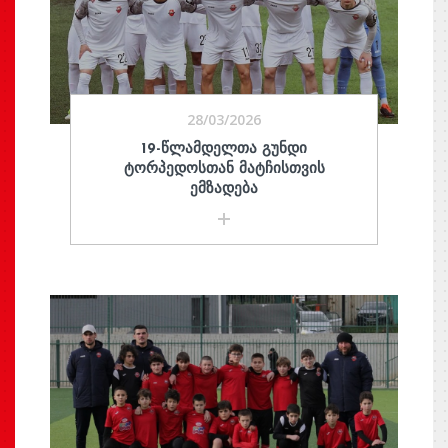
28/03/2026
19-ᲬᲚᲐᲛᲓᲔᲚᲗᲐ ᲒᲣᲜᲓᲘ
ᲢᲝᲠᲞᲔᲓᲝᲡᲗᲐᲜ ᲛᲐᲢᲩᲘᲡᲗᲕᲘᲡ
ᲔᲛᲖᲐᲓᲔᲑᲐ