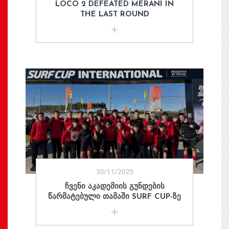
LOCO 2 DEFEATED MERANI IN
THE LAST ROUND
30/11/2025
ᲩᲕᲔᲜᲘ ᲐᲙᲐᲓᲔᲛᲘᲘᲡ ᲒᲣᲜᲓᲔᲑᲘᲡ
ᲬᲐᲠᲛᲐᲢᲔᲑᲣᲚᲘ ᲗᲐᲛᲐᲨᲘ SURF CUP-ᲖᲔ