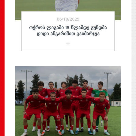
06/10/2025
ᲝᲥᲠᲝᲡ ᲚᲘᲒᲐᲨᲘ 15-ᲬᲚᲐᲛᲓᲔ ᲒᲣᲜᲓᲛᲐ
ᲓᲘᲓᲘ ᲐᲜᲒᲐᲠᲘᲨᲘᲗ ᲒᲐᲘᲛᲐᲠᲯᲕᲐ