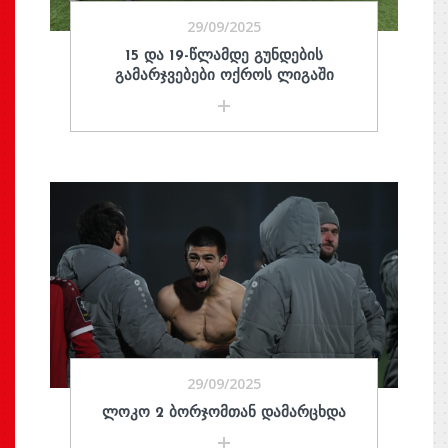
29/09/2025
15 ᲓᲐ 19-ᲬᲚᲐᲛᲓᲔ ᲒᲣᲜᲓᲔᲑᲘᲡ
ᲒᲐᲛᲐᲠᲯᲕᲔᲑᲔᲑᲘ ᲝᲥᲠᲝᲡ ᲚᲘᲒᲐᲨᲘ
29/09/2025
ᲚᲝᲙᲝ 2 ᲑᲝᲠᲯᲝᲛᲗᲐᲜ ᲓᲐᲛᲐᲠᲪᲮᲓᲐ