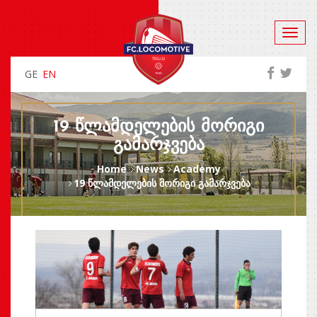
GE
EN
19 ᲬᲚᲐᲛᲓᲔᲚᲔᲑᲘᲡ ᲛᲝᲠᲘᲒᲘ
ᲒᲐᲛᲐᲠᲯᲕᲔᲑᲐ
Home
News
Academy
19 წლამდელების მორიგი გამარჯვება