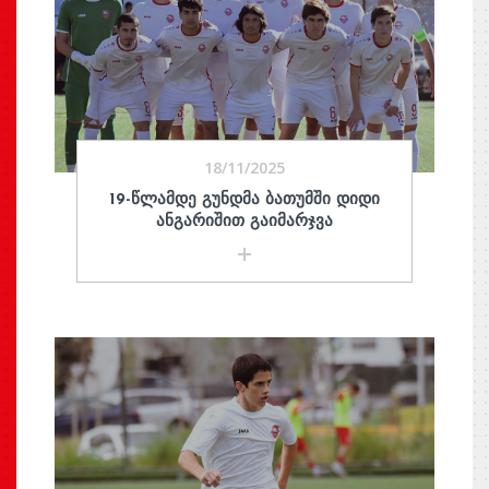
18/11/2025
19-ᲬᲚᲐᲛᲓᲔ ᲒᲣᲜᲓᲛᲐ ᲑᲐᲗᲣᲛᲨᲘ ᲓᲘᲓᲘ
ᲐᲜᲒᲐᲠᲘᲨᲘᲗ ᲒᲐᲘᲛᲐᲠᲯᲕᲐ