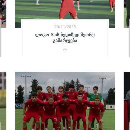
20/11/2025
ᲚᲝᲙᲝ 2-ᲘᲡ ᲖᲔᲓᲘᲖᲔᲓ ᲛᲔᲝᲠᲔ
ᲒᲐᲛᲐᲠᲯᲕᲔᲑᲐ