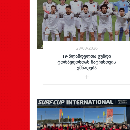
28/03/2026
19-ᲬᲚᲐᲛᲓᲔᲚᲗᲐ ᲒᲣᲜᲓᲘ
ᲢᲝᲠᲞᲔᲓᲝᲡᲗᲐᲜ ᲛᲐᲢᲩᲘᲡᲗᲕᲘᲡ
ᲔᲛᲖᲐᲓᲔᲑᲐ