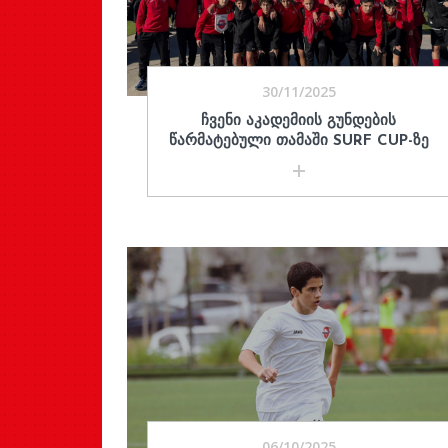
30/11/2025
ᲩᲕᲔᲜᲘ ᲐᲙᲐᲓᲔᲛᲘᲘᲡ ᲒᲣᲜᲓᲔᲑᲘᲡ
ᲬᲐᲠᲛᲐᲢᲔᲑᲣᲚᲘ ᲗᲐᲛᲐᲨᲘ SURF CUP-ᲖᲔ
06/10/2025