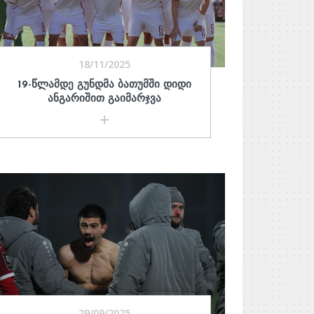
18/11/2025
19-ᲬᲚᲐᲛᲓᲔ ᲒᲣᲜᲓᲛᲐ ᲑᲐᲗᲣᲛᲨᲘ ᲓᲘᲓᲘ
ᲐᲜᲒᲐᲠᲘᲨᲘᲗ ᲒᲐᲘᲛᲐᲠᲯᲕᲐ
29/09/2025