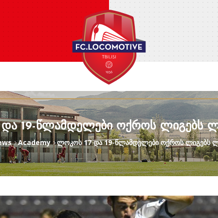
 ᲓᲐ 19-ᲬᲚᲐᲛᲓᲔᲚᲔᲑᲘ ᲝᲥᲠᲝᲡ ᲚᲘᲒᲔᲑᲡ 
News
Academy
ლოკოს 17 და 19-წლამდელები ოქროს ლიგებს 