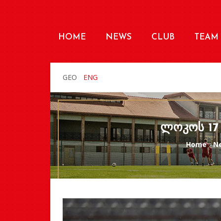
HOME
NEWS
CLUB
TEAM
GEO
ENG
ᲚᲝᲙᲝᲡ 17
Home