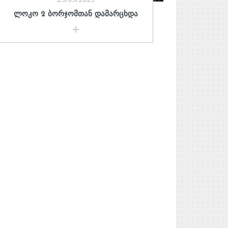
ᲚᲝᲙᲝ 2 ᲑᲝᲠᲯᲝᲛᲗᲐᲜ ᲓᲐᲛᲐᲠᲪᲮᲓᲐ