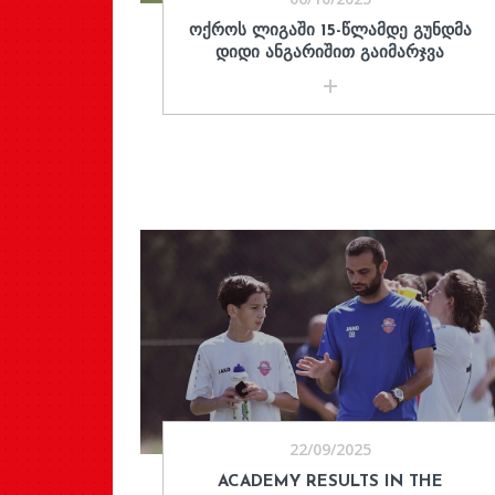
ᲝᲥᲠᲝᲡ ᲚᲘᲒᲐᲨᲘ 15-ᲬᲚᲐᲛᲓᲔ ᲒᲣᲜᲓᲛᲐ
ᲓᲘᲓᲘ ᲐᲜᲒᲐᲠᲘᲨᲘᲗ ᲒᲐᲘᲛᲐᲠᲯᲕᲐ
22/09/2025
ACADEMY RESULTS IN THE