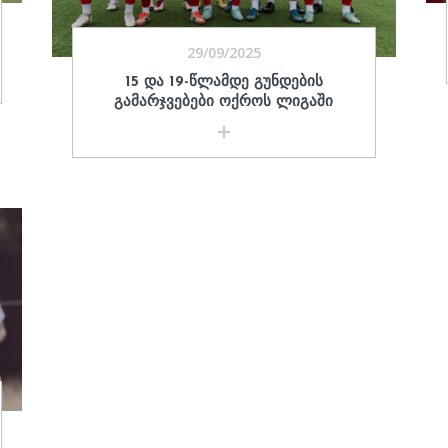
29/09/2025
15 ᲓᲐ 19-ᲬᲚᲐᲛᲓᲔ ᲒᲣᲜᲓᲔᲑᲘᲡ
ᲒᲐᲛᲐᲠᲯᲕᲔᲑᲔᲑᲘ ᲝᲥᲠᲝᲡ ᲚᲘᲒᲐᲨᲘ