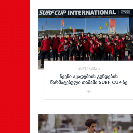
30/11/2025
ᲩᲕᲔᲜᲘ ᲐᲙᲐᲓᲔᲛᲘᲘᲡ ᲒᲣᲜᲓᲔᲑᲘᲡ
ᲬᲐᲠᲛᲐᲢᲔᲑᲣᲚᲘ ᲗᲐᲛᲐᲨᲘ SURF CUP-ᲖᲔ