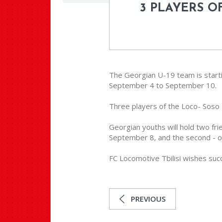
3 PLAYERS O
The Georgian U-19 team is starti
September 4 to September 10.
Three players of the Loco- Soso K
Georgian youths will hold two fr
September 8, and the second - on
FC Locomotive Tbilisi wishes suc
PREVIOUS