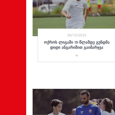
06/10/2025
ᲝᲥᲠᲝᲡ ᲚᲘᲒᲐᲨᲘ 15-ᲬᲚᲐᲛᲓᲔ ᲒᲣᲜᲓᲛᲐ
ᲓᲘᲓᲘ ᲐᲜᲒᲐᲠᲘᲨᲘᲗ ᲒᲐᲘᲛᲐᲠᲯᲕᲐ