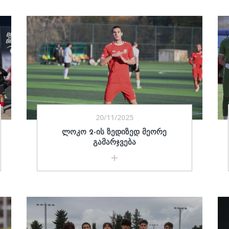
20/11/2025
ᲚᲝᲙᲝ 2-ᲘᲡ ᲖᲔᲓᲘᲖᲔᲓ ᲛᲔᲝᲠᲔ
ᲒᲐᲛᲐᲠᲯᲕᲔᲑᲐ