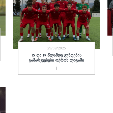
29/09/2025
15 ᲓᲐ 19-ᲬᲚᲐᲛᲓᲔ ᲒᲣᲜᲓᲔᲑᲘᲡ
ᲒᲐᲛᲐᲠᲯᲕᲔᲑᲔᲑᲘ ᲝᲥᲠᲝᲡ ᲚᲘᲒᲐᲨᲘ