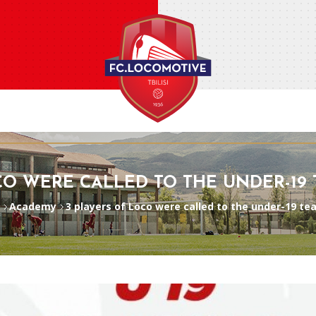
CO WERE CALLED TO THE UNDER-19
Academy
3 players of Loco were called to the under-19 t