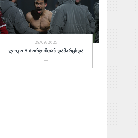
29/09/2025
ᲚᲝᲙᲝ 2 ᲑᲝᲠᲯᲝᲛᲗᲐᲜ ᲓᲐᲛᲐᲠᲪᲮᲓᲐ