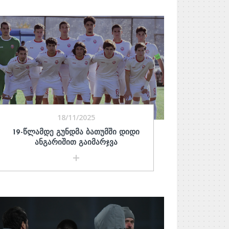
18/11/2025
19-ᲬᲚᲐᲛᲓᲔ ᲒᲣᲜᲓᲛᲐ ᲑᲐᲗᲣᲛᲨᲘ ᲓᲘᲓᲘ
ᲐᲜᲒᲐᲠᲘᲨᲘᲗ ᲒᲐᲘᲛᲐᲠᲯᲕᲐ