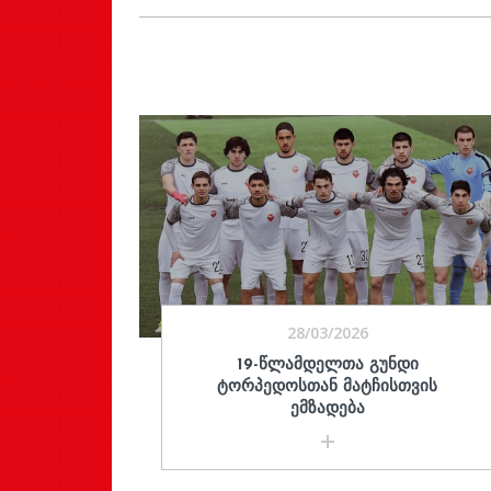
28/03/2026
19-ᲬᲚᲐᲛᲓᲔᲚᲗᲐ ᲒᲣᲜᲓᲘ
ᲢᲝᲠᲞᲔᲓᲝᲡᲗᲐᲜ ᲛᲐᲢᲩᲘᲡᲗᲕᲘᲡ
ᲔᲛᲖᲐᲓᲔᲑᲐ