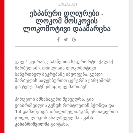
13/02/2021
ᲔᲡᲞᲐᲜᲣᲠᲘ ᲓᲦᲘᲣᲠᲔᲑᲘ -
ᲚᲝᲙᲝᲛ ᲛᲝᲡᲙᲝᲕᲘᲡ
ᲚᲝᲙᲝᲛᲝᲢᲘᲕᲘ ᲓᲐᲐᲛᲐᲠᲪᲮᲐ
უკვე 1 კვირაა, ესპანეთის საკურორტო ქალაქ
მარბელაში, თბილისის ლოკომოტივი
საწვრთნელ შეკრებაზე იმყოფება. გუნდი
მარბელას საფეხბურთო ცენტრში ვარჯიშობს
და ტესტ-მატჩებსაც იქვე მართავს.
პირველი ამხანაგური შეხვედრა, გია
ჭიაბრიშვილის გუნდს როსტოვთან ჰქონდა და
1:4
დამარცხდა. თბილისელთაგან, ერთადერთი
გოლი, ლოკოს ახალწვეულმა -
კახა
კახაბრიშვილმა
გაიტანა.