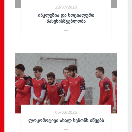
22/07/2026
ᲘᲜᲙᲚᲣᲖᲘᲐ ᲓᲐ ᲡᲝᲪᲘᲐᲚᲣᲠᲘ
ᲞᲐᲡᲣᲮᲘᲡᲛᲒᲔᲑᲚᲝᲑᲐ
05/03/2026
ᲚᲝᲙᲝᲛᲝᲢᲘᲕᲘ ᲐᲮᲐᲚ ᲡᲔᲖᲝᲜᲡ ᲘᲬᲧᲔᲑᲡ