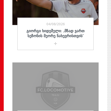
04/08/2026
ᲒᲘᲝᲠᲒᲘ ᲮᲘᲓᲔᲨᲔᲚᲘ: „ᲛᲖᲐᲓ ᲕᲐᲠᲗ
ᲡᲔᲖᲝᲜᲘᲡ ᲛᲔᲝᲠᲔ ᲜᲐᲮᲔᲕᲠᲘᲡᲗᲕᲘᲡ“