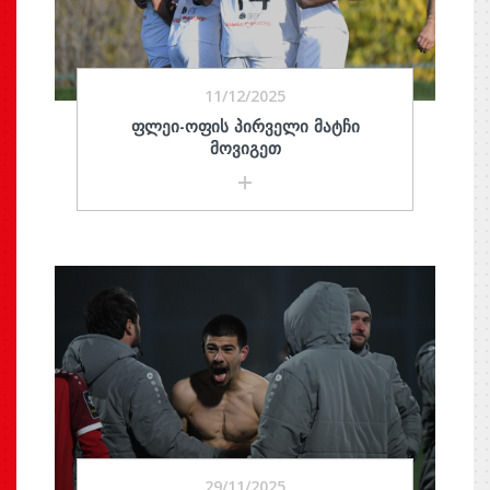
11/12/2025
ᲤᲚᲔᲘ-ᲝᲤᲘᲡ ᲞᲘᲠᲕᲔᲚᲘ ᲛᲐᲢᲩᲘ
ᲛᲝᲕᲘᲒᲔᲗ
29/11/2025