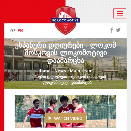
GE
EN
ᲔᲡᲞᲐᲜᲣᲠᲘ ᲓᲦᲘᲣᲠᲔᲑᲘ - ᲚᲝᲙᲝᲛ
ᲛᲝᲡᲙᲝᲕᲘᲡ ᲚᲝᲙᲝᲛᲝᲢᲘᲕᲘ
ᲓᲐᲐᲛᲐᲠᲪᲮᲐ
Home
News
Main team
ესპანური დღიურები - ლოკომ მოსკოვის
ლოკომოტივი დაამარცხა
WATCH VIDEO