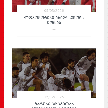
05/03/2026
ᲚᲝᲙᲝᲛᲝᲢᲘᲕᲘ ᲐᲮᲐᲚ ᲡᲔᲖᲝᲜᲡ
ᲘᲬᲧᲔᲑᲡ
15/12/2025
ᲛᲐᲠᲪᲮᲘ ᲐᲠᲐᲒᲕᲗᲐᲜ