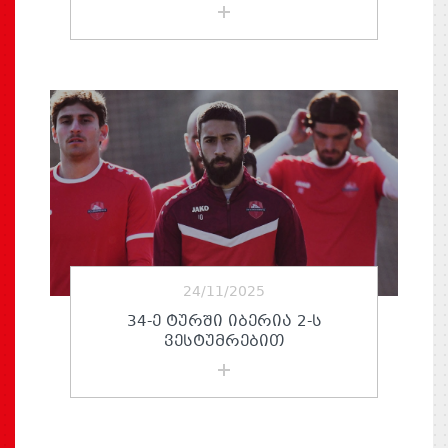
24/11/2025
34-Ე ᲢᲣᲠᲨᲘ ᲘᲑᲔᲠᲘᲐ 2-Ს
ᲕᲔᲡᲢᲣᲛᲠᲔᲑᲘᲗ