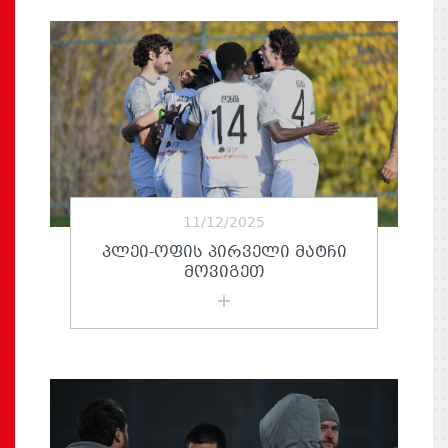
11/12/2025
ᲞᲚᲔᲘ-ᲝᲤᲘᲡ ᲞᲘᲠᲕᲔᲚᲘ ᲛᲐᲢᲩᲘ
ᲛᲝᲕᲘᲒᲔᲗ