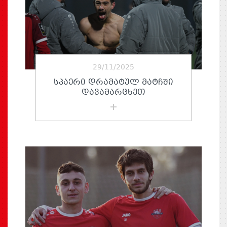
29/11/2025
ᲡᲞᲐᲔᲠᲘ ᲓᲠᲐᲛᲐᲢᲣᲚ ᲛᲐᲢᲩᲨᲘ
ᲓᲐᲕᲐᲛᲐᲠᲪᲮᲔᲗ