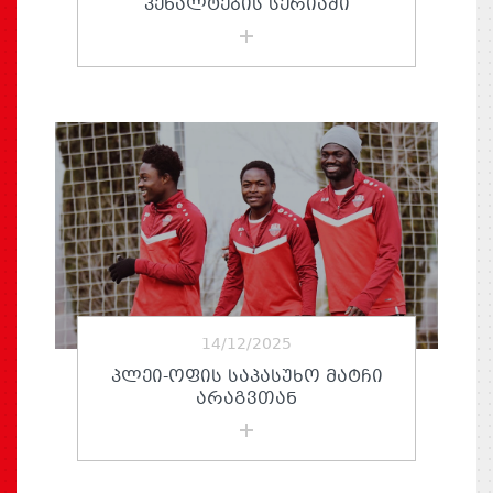
ᲞᲔᲜᲐᲚᲢᲔᲑᲘᲡ ᲡᲔᲠᲘᲐᲨᲘ
14/12/2025
ᲞᲚᲔᲘ-ᲝᲤᲘᲡ ᲡᲐᲞᲐᲡᲣᲮᲝ ᲛᲐᲢᲩᲘ
ᲐᲠᲐᲒᲕᲗᲐᲜ