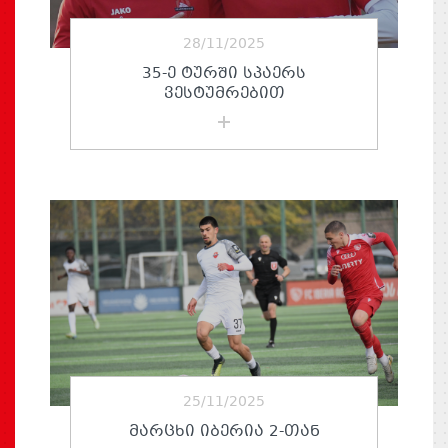
28/11/2025
35-Ე ᲢᲣᲠᲨᲘ ᲡᲞᲐᲔᲠᲡ
ᲕᲔᲡᲢᲣᲛᲠᲔᲑᲘᲗ
25/11/2025
ᲛᲐᲠᲪᲮᲘ ᲘᲑᲔᲠᲘᲐ 2-ᲗᲐᲜ