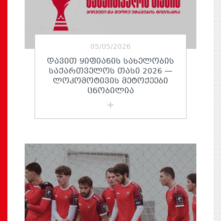
05/05/2026
ᲓᲐᲕᲘᲗ ᲧᲘᲤᲘᲐᲜᲘᲡ ᲡᲐᲮᲔᲚᲝᲑᲘᲡ
ᲡᲐᲥᲐᲠᲗᲕᲔᲚᲝᲡ ᲗᲐᲡᲘ 2026 —
ᲚᲝᲙᲝᲛᲝᲢᲘᲕᲘᲡ ᲛᲔᲢᲝᲥᲔᲔᲑᲘ
ᲪᲜᲝᲑᲘᲚᲘᲐ