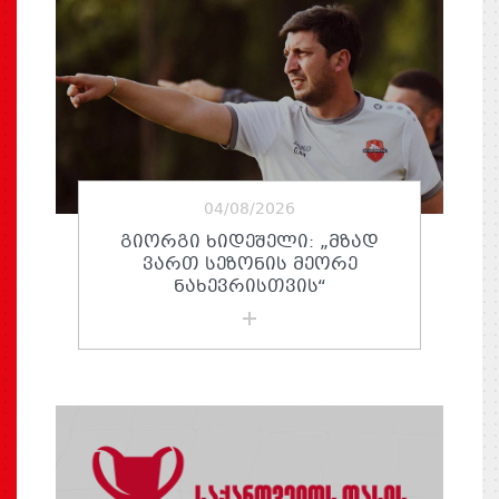
04/08/2026
ᲒᲘᲝᲠᲒᲘ ᲮᲘᲓᲔᲨᲔᲚᲘ: „ᲛᲖᲐᲓ
ᲕᲐᲠᲗ ᲡᲔᲖᲝᲜᲘᲡ ᲛᲔᲝᲠᲔ
ᲜᲐᲮᲔᲕᲠᲘᲡᲗᲕᲘᲡ“