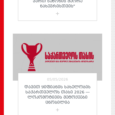
ᲕᲐᲠᲗ ᲡᲔᲖᲝᲜᲘᲡ ᲛᲔᲝᲠᲔ
ᲜᲐᲮᲔᲕᲠᲘᲡᲗᲕᲘᲡ“
05/05/2026
ᲓᲐᲕᲘᲗ ᲧᲘᲤᲘᲐᲜᲘᲡ ᲡᲐᲮᲔᲚᲝᲑᲘᲡ
ᲡᲐᲥᲐᲠᲗᲕᲔᲚᲝᲡ ᲗᲐᲡᲘ 2026 —
ᲚᲝᲙᲝᲛᲝᲢᲘᲕᲘᲡ ᲛᲔᲢᲝᲥᲔᲔᲑᲘ
ᲪᲜᲝᲑᲘᲚᲘᲐ