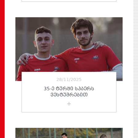
28/11/2025
35-Ე ᲢᲣᲠᲨᲘ ᲡᲞᲐᲔᲠᲡ
ᲕᲔᲡᲢᲣᲛᲠᲔᲑᲘᲗ