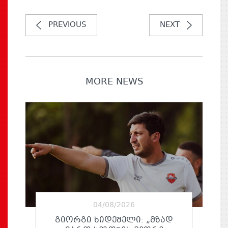
PREVIOUS
NEXT
MORE NEWS
04/08/2026
ᲒᲘᲝᲠᲒᲘ ᲮᲘᲓᲔᲨᲔᲚᲘ: „ᲛᲖᲐᲓ