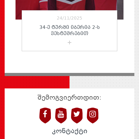
24/11/2025
34-Ე ᲢᲣᲠᲨᲘ ᲘᲑᲔᲠᲘᲐ 2-Ს
ᲕᲔᲡᲢᲣᲛᲠᲔᲑᲘᲗ
შემოგვიერთდით:
კონტაქტი