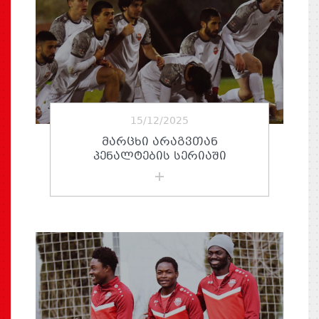
15/12/2025
ᲛᲐᲠᲪᲮᲘ ᲐᲠᲐᲒᲕᲗᲐᲜ
ᲞᲔᲜᲐᲚᲢᲔᲑᲘᲡ ᲡᲔᲠᲘᲐᲨᲘ