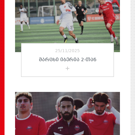
25/11/2025
ᲛᲐᲠᲪᲮᲘ ᲘᲑᲔᲠᲘᲐ 2-ᲗᲐᲜ