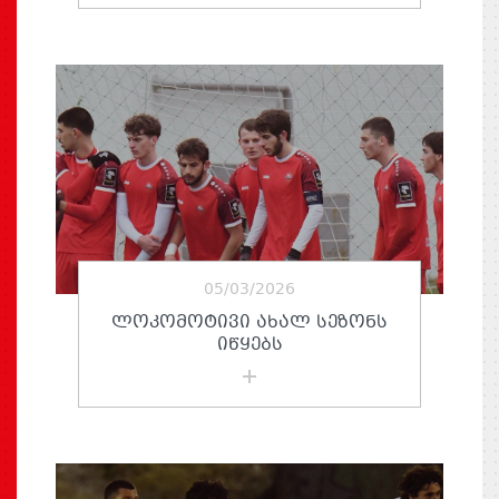
05/03/2026
ᲚᲝᲙᲝᲛᲝᲢᲘᲕᲘ ᲐᲮᲐᲚ ᲡᲔᲖᲝᲜᲡ
ᲘᲬᲧᲔᲑᲡ