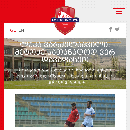
GE
EN
ᲚᲣᲙᲐ ᲕᲐᲠᲫᲔᲚᲐᲨᲕᲘᲚᲘ:
ᲛᲔᲢᲝᲥᲔ ᲡᲐᲗᲐᲜᲐᲓᲝᲓ ᲕᲔᲠ
ᲓᲐᲕᲐᲤᲐᲡᲔᲗ
მთავარი
სიახლეები
მთავარი გუნდი
ლუკა ვარძელაშვილი: მეტოქე სათანადოდ
ვერ დავაფასეთ