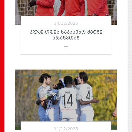
14/12/2025
ᲞᲚᲔᲘ-ᲝᲤᲘᲡ ᲡᲐᲞᲐᲡᲣᲮᲝ ᲛᲐᲢᲩᲘ
ᲐᲠᲐᲒᲕᲗᲐᲜ
11/12/2025