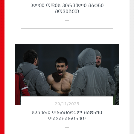
ᲞᲚᲔᲘ-ᲝᲤᲘᲡ ᲞᲘᲠᲕᲔᲚᲘ ᲛᲐᲢᲩᲘ
ᲛᲝᲕᲘᲒᲔᲗ
29/11/2025
ᲡᲞᲐᲔᲠᲘ ᲓᲠᲐᲛᲐᲢᲣᲚ ᲛᲐᲢᲩᲨᲘ
ᲓᲐᲕᲐᲛᲐᲠᲪᲮᲔᲗ