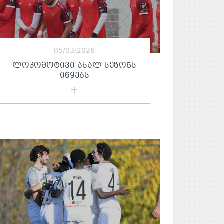
05/03/2026
ᲚᲝᲙᲝᲛᲝᲢᲘᲕᲘ ᲐᲮᲐᲚ ᲡᲔᲖᲝᲜᲡ
ᲘᲬᲧᲔᲑᲡ