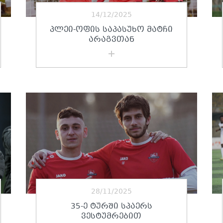
14/12/2025
ᲞᲚᲔᲘ-ᲝᲤᲘᲡ ᲡᲐᲞᲐᲡᲣᲮᲝ ᲛᲐᲢᲩᲘ
ᲐᲠᲐᲒᲕᲗᲐᲜ
28/11/2025
35-Ე ᲢᲣᲠᲨᲘ ᲡᲞᲐᲔᲠᲡ
ᲕᲔᲡᲢᲣᲛᲠᲔᲑᲘᲗ