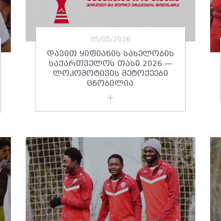
05/05/2026
ᲓᲐᲕᲘᲗ ᲧᲘᲤᲘᲐᲜᲘᲡ ᲡᲐᲮᲔᲚᲝᲑᲘᲡ
ᲡᲐᲥᲐᲠᲗᲕᲔᲚᲝᲡ ᲗᲐᲡᲘ 2026 —
ᲚᲝᲙᲝᲛᲝᲢᲘᲕᲘᲡ ᲛᲔᲢᲝᲥᲔᲔᲑᲘ
ᲪᲜᲝᲑᲘᲚᲘᲐ