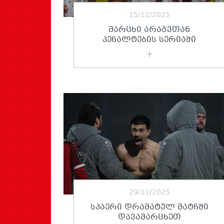
15/12/2025
ᲛᲐᲠᲪᲮᲘ ᲐᲠᲐᲒᲕᲗᲐᲜ
ᲞᲔᲜᲐᲚᲢᲔᲑᲘᲡ ᲡᲔᲠᲘᲐᲨᲘ
29/11/2025
ᲡᲞᲐᲔᲠᲘ ᲓᲠᲐᲛᲐᲢᲣᲚ ᲛᲐᲢᲩᲨᲘ
ᲓᲐᲕᲐᲛᲐᲠᲪᲮᲔᲗ