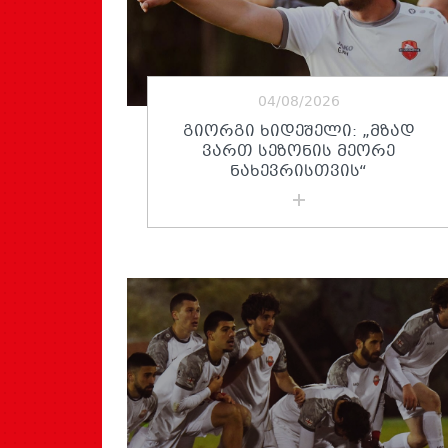
04/08/2026
ᲒᲘᲝᲠᲒᲘ ᲮᲘᲓᲔᲨᲔᲚᲘ: „ᲛᲖᲐᲓ
ᲕᲐᲠᲗ ᲡᲔᲖᲝᲜᲘᲡ ᲛᲔᲝᲠᲔ
ᲜᲐᲮᲔᲕᲠᲘᲡᲗᲕᲘᲡ“