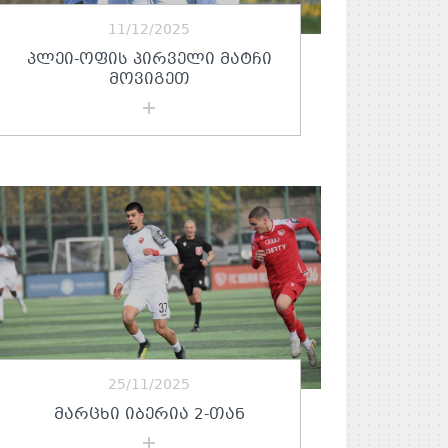
11/12/2025
ᲞᲚᲔᲘ-ᲝᲤᲘᲡ ᲞᲘᲠᲕᲔᲚᲘ ᲛᲐᲢᲩᲘ
ᲛᲝᲕᲘᲒᲔᲗ
25/11/2025
ᲛᲐᲠᲪᲮᲘ ᲘᲑᲔᲠᲘᲐ 2-ᲗᲐᲜ