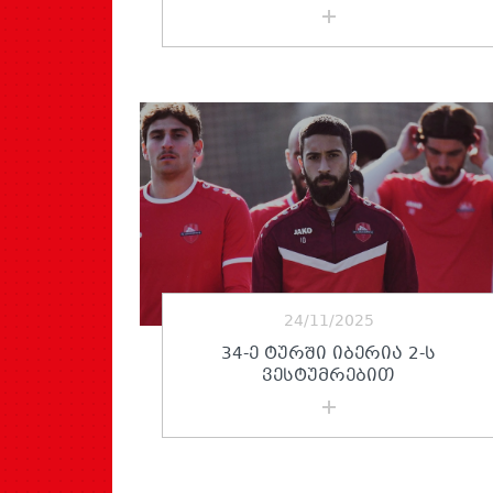
24/11/2025
34-Ე ᲢᲣᲠᲨᲘ ᲘᲑᲔᲠᲘᲐ 2-Ს
ᲕᲔᲡᲢᲣᲛᲠᲔᲑᲘᲗ