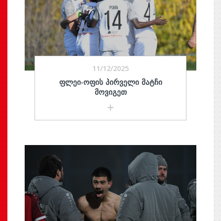
11/12/2025
ᲤᲚᲔᲘ-ᲝᲤᲘᲡ ᲞᲘᲠᲕᲔᲚᲘ ᲛᲐᲢᲩᲘ
ᲛᲝᲕᲘᲒᲔᲗ