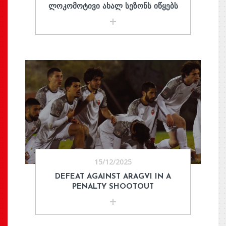
ᲚᲝᲙᲝᲛᲝᲢᲘᲕᲘ ᲐᲮᲐᲚ ᲡᲔᲖᲝᲜᲡ ᲘᲬᲧᲔᲑᲡ
15/12/2025
DEFEAT AGAINST ARAGVI IN A
PENALTY SHOOTOUT