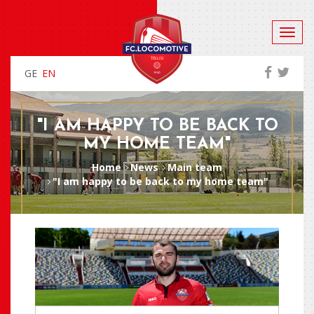
GE
EN
"I AM HAPPY TO BE BACK TO
MY HOME TEAM"
Home
News
Main team
"I am happy to be back to my home team"