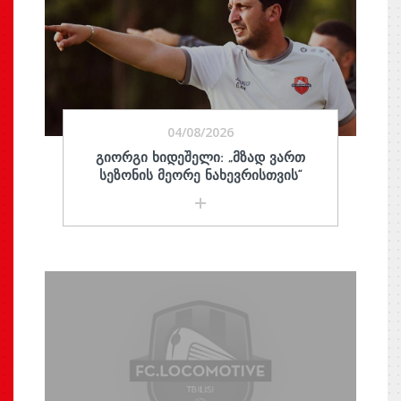
04/08/2026
ᲒᲘᲝᲠᲒᲘ ᲮᲘᲓᲔᲨᲔᲚᲘ: „ᲛᲖᲐᲓ ᲕᲐᲠᲗ
ᲡᲔᲖᲝᲜᲘᲡ ᲛᲔᲝᲠᲔ ᲜᲐᲮᲔᲕᲠᲘᲡᲗᲕᲘᲡ“