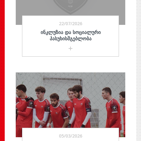
22/07/2026
ᲘᲜᲙᲚᲣᲖᲘᲐ ᲓᲐ ᲡᲝᲪᲘᲐᲚᲣᲠᲘ
ᲞᲐᲡᲣᲮᲘᲡᲛᲒᲔᲑᲚᲝᲑᲐ
05/03/2026