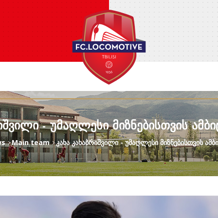
ᲘᲨᲕᲘᲚᲘ - ᲣᲛᲐᲦᲚᲔᲡᲘ ᲛᲘᲖᲜᲔᲑᲘᲡᲗᲕᲘᲡ ᲐᲛᲑ
ws
Main team
კახა კახაბრიშვილი - უმაღლესი მიზნებისთვის ამბ