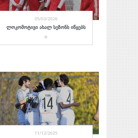
05/03/2026
ᲚᲝᲙᲝᲛᲝᲢᲘᲕᲘ ᲐᲮᲐᲚ ᲡᲔᲖᲝᲜᲡ ᲘᲬᲧᲔᲑᲡ
11/12/2025