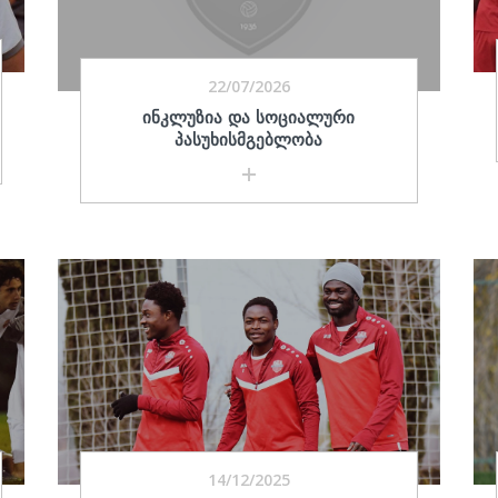
22/07/2026
ᲘᲜᲙᲚᲣᲖᲘᲐ ᲓᲐ ᲡᲝᲪᲘᲐᲚᲣᲠᲘ
ᲞᲐᲡᲣᲮᲘᲡᲛᲒᲔᲑᲚᲝᲑᲐ
14/12/2025