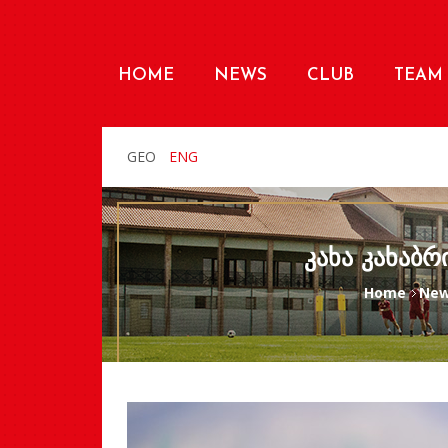
HOME
NEWS
CLUB
TEAM
GEO
ENG
ᲙᲐᲮᲐ ᲙᲐᲮᲐᲑᲠ
Home
Ne