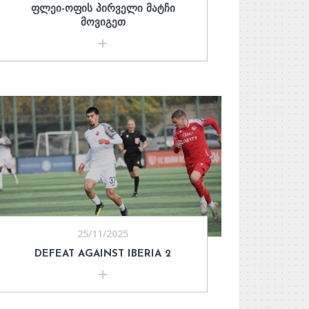
ᲤᲚᲔᲘ-ᲝᲤᲘᲡ ᲞᲘᲠᲕᲔᲚᲘ ᲛᲐᲢᲩᲘ
ᲛᲝᲕᲘᲒᲔᲗ
25/11/2025
DEFEAT AGAINST IBERIA 2