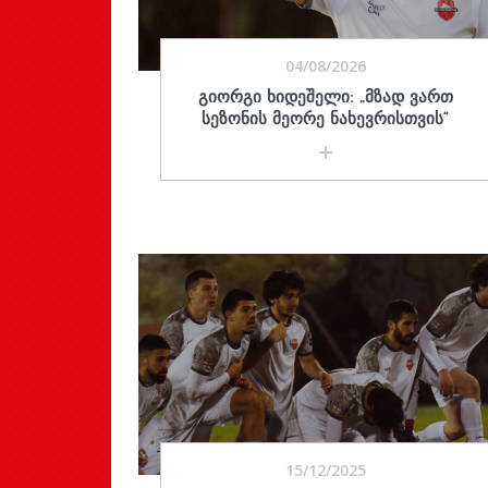
04/08/2026
ᲒᲘᲝᲠᲒᲘ ᲮᲘᲓᲔᲨᲔᲚᲘ: „ᲛᲖᲐᲓ ᲕᲐᲠᲗ
ᲡᲔᲖᲝᲜᲘᲡ ᲛᲔᲝᲠᲔ ᲜᲐᲮᲔᲕᲠᲘᲡᲗᲕᲘᲡ“
15/12/2025