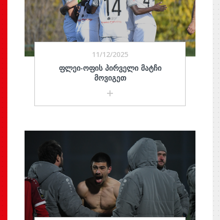
11/12/2025
ᲤᲚᲔᲘ-ᲝᲤᲘᲡ ᲞᲘᲠᲕᲔᲚᲘ ᲛᲐᲢᲩᲘ
ᲛᲝᲕᲘᲒᲔᲗ