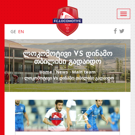
GE
EN
ᲚᲝᲙᲝᲛᲝᲢᲘᲕᲘ VS ᲓᲘᲜᲐᲛᲝ
ᲗᲑᲘᲚᲘᲡᲘ ᲒᲐᲓᲐᲘᲓᲝ
Home
News
Main team
ლოკომოტივი Vs დინამო თბილისი გადაიდო