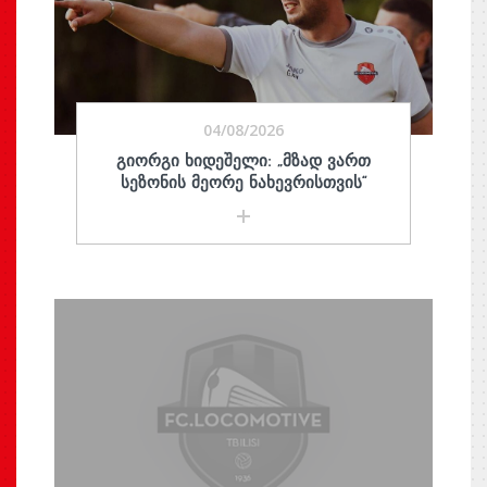
04/08/2026
ᲒᲘᲝᲠᲒᲘ ᲮᲘᲓᲔᲨᲔᲚᲘ: „ᲛᲖᲐᲓ ᲕᲐᲠᲗ
ᲡᲔᲖᲝᲜᲘᲡ ᲛᲔᲝᲠᲔ ᲜᲐᲮᲔᲕᲠᲘᲡᲗᲕᲘᲡ“