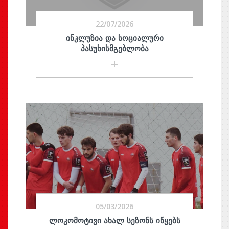
22/07/2026
ᲘᲜᲙᲚᲣᲖᲘᲐ ᲓᲐ ᲡᲝᲪᲘᲐᲚᲣᲠᲘ
ᲞᲐᲡᲣᲮᲘᲡᲛᲒᲔᲑᲚᲝᲑᲐ
05/03/2026
ᲚᲝᲙᲝᲛᲝᲢᲘᲕᲘ ᲐᲮᲐᲚ ᲡᲔᲖᲝᲜᲡ ᲘᲬᲧᲔᲑᲡ