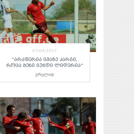
07/04/2017
''ᲐᲠᲐᲤᲔᲠᲘᲐ ᲘᲛᲐᲖᲔ ᲙᲐᲠᲒᲘ,
ᲠᲝᲪᲐ ᲨᲔᲜᲘ ᲒᲣᲜᲓᲘ ᲚᲘᲓᲔᲠᲘᲐ''
ვრცლად