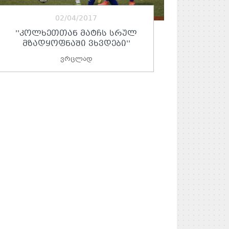
02/04/2017
''ᲙᲝᲚᲮᲔᲗᲗᲐᲜ ᲛᲐᲢᲩᲡ ᲡᲠᲣᲚ
ᲛᲖᲐᲓᲧᲝᲤᲜᲐᲨᲘ ᲕᲮᲕᲓᲔᲑᲘ''
ვრცლად