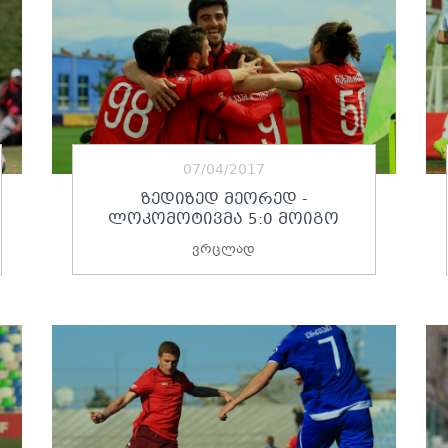
07/04/2017
ᲖᲔᲓᲘᲖᲔᲓ ᲛᲔᲝᲠᲔᲓ -
ᲚᲝᲙᲝᲛᲝᲢᲘᲕᲛᲐ 5:0 ᲛᲝᲘᲒᲝ
ვრცლად