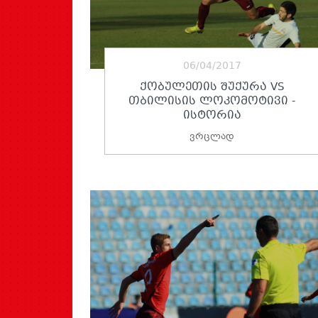
06/04/2017
ᲥᲝᲑᲣᲚᲔᲗᲘᲡ ᲨᲣᲥᲣᲠᲐ VS
ᲗᲑᲘᲚᲘᲡᲘᲡ ᲚᲝᲙᲝᲛᲝᲢᲘᲕᲘ -
ᲘᲡᲢᲝᲠᲘᲐ
ვრცლად