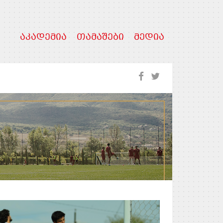
ᲐᲙᲐᲓᲔᲛᲘᲐ
ᲗᲐᲛᲐᲨᲔᲑᲘ
ᲛᲔᲓᲘᲐ