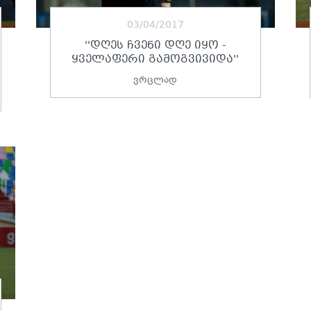
03/04/2017
''ᲓᲦᲔᲡ ᲩᲕᲔᲜᲘ ᲓᲦᲔ ᲘᲧᲝ -
ᲧᲕᲔᲚᲐᲤᲔᲠᲘ ᲒᲐᲛᲝᲒᲕᲘᲕᲘᲓᲐ''
ვრცლად