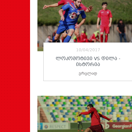
10/04/2017
ᲚᲝᲙᲝᲛᲝᲢᲘᲕᲘ VS ᲓᲘᲚᲐ -
ᲘᲡᲢᲝᲠᲘᲐ
ვრცლად