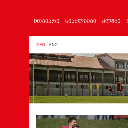
ᲛᲗᲐᲕᲐᲠᲘ
ᲡᲘᲐᲮᲚᲔᲔᲑᲘ
ᲙᲚᲣᲑᲘ
GEO
ENG